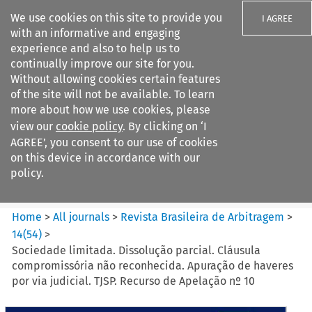
We use cookies on this site to provide you
I AGREE
with an informative and engaging
experience and also to help us to
continually improve our site for you.
Without allowing cookies certain features
of the site will not be available. To learn
Search filters
more about how we use cookies, please
Search content but
view our
cookie policy
. By clicking on ‘I
Revista Brasileira de
AGREE’, you consent to our use of cookies
Arbitragem
on this device in accordance with our
policy.
Citation search
Home
>
All journals
>
Revista Brasileira de Arbitragem
>
14
(
54
)
>
Sociedade limitada. Dissolução parcial. Cláusula
compromissória não reconhecida. Apuração de haveres
por via judicial. TJSP. Recurso de Apelação nº 10