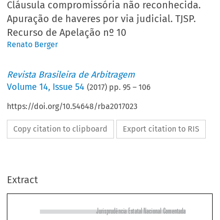
Cláusula compromissória não reconhecida.
Apuração de haveres por via judicial. TJSP.
Recurso de Apelação nº 10
Renato Berger
Revista Brasileira de Arbitragem
Volume
14
,
Issue 54
(
2017
) pp.
95
–
106
https://doi.org/10.54648/rba2017023
Copy citation to clipboard
Export citation to RIS
Extract
Jurisprudência Estatal Nacional Comentada
Sociedade Limitada. Dissolução Parcial. Cláusula Compromissória

não Reconhecida. Apuração de Haveres por via Judicial. TJS. Recurso 