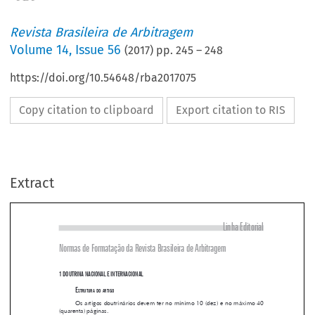
Revista Brasileira de Arbitragem
Volume
14
,
Issue 56
(
2017
) pp.
245
–
248
https://doi.org/10.54648/rba2017075
Copy citation to clipboard
Export citation to RIS
Extract
Linha Editorial
Normas de Formatação da Revista brasileira de Arbitragem

1 doutrINA NAcIoNAL E INtErNAcIoNAL

e
struturA
do
Artigo

Os artigos doutrinários devem ter no mínimo 10 (dez) e no máximo 40 




(quarenta) páginas.

s
equênciA
de
ApresentAção
de
cAdA
doutrinA
