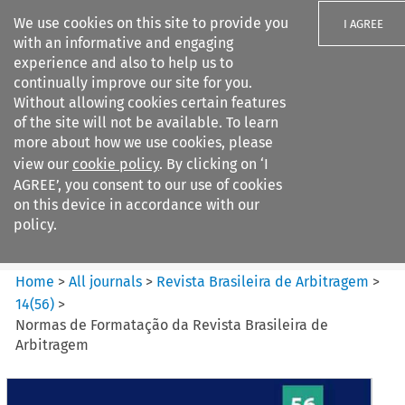
We use cookies on this site to provide you
I AGREE
with an informative and engaging
experience and also to help us to
continually improve our site for you.
Without allowing cookies certain features
of the site will not be available. To learn
Search filters
more about how we use cookies, please
Search content but
view our
cookie policy
. By clicking on ‘I
Revista Brasileira de
AGREE’, you consent to our use of cookies
Arbitragem
on this device in accordance with our
policy.
Citation search
Home
>
All journals
>
Revista Brasileira de Arbitragem
>
14
(
56
)
>
Normas de Formatação da Revista Brasileira de
Arbitragem