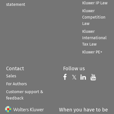
Kluwer IP Law
statement
Kluwer
Competition
Law
Kluwer
International
Tax Law
Kluwer PE+
Contact
Follow us
Sales
Follow us on 
Follow us on Fac
𝕏
Follow us 
Follow
For Authors
Customer support &
feedback
When you have to be