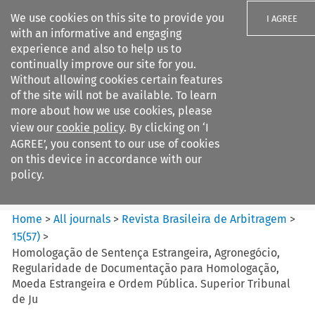
We use cookies on this site to provide you
I AGREE
with an informative and engaging
experience and also to help us to
continually improve our site for you.
Without allowing cookies certain features
of the site will not be available. To learn
Search filters
more about how we use cookies, please
Search content but
view our
cookie policy
. By clicking on ‘I
Revista Brasileira de
AGREE’, you consent to our use of cookies
Arbitragem
on this device in accordance with our
policy.
Citation search
Home
>
All journals
>
Revista Brasileira de Arbitragem
>
15
(
57
)
>
Homologação de Sentença Estrangeira, Agronegócio,
Regularidade de Documentação para Homologação,
Moeda Estrangeira e Ordem Pública. Superior Tribunal
de Ju