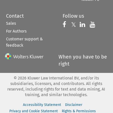
Contact
Follow us
Sales
Follow us on 
Follow us on Fac
𝕏
Follow us 
Follow
For Authors
Customer support &
feedback
When you have to be
right
©
2026
Kluwer Law International BV, and/or its
subsidiaries, licensors, and contributors. All rights
reserved, including rights for text and data mining, AI
training, and similar technologies.
Accessibility Statement
Disclaimer
Privacy and Cookie Statement
Rights & Permissions