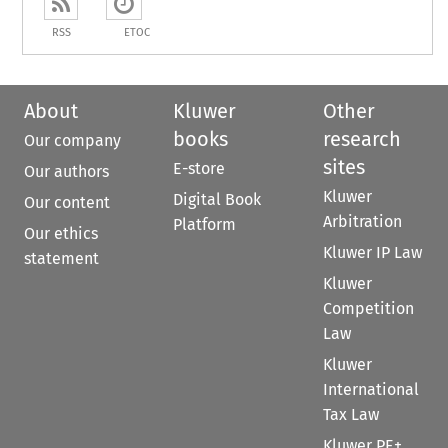
RSS
ETOC
About
Kluwer
Other
books
research
Our company
sites
E-store
Our authors
Kluwer
Digital Book
Our content
Arbitration
Platform
Our ethics
Kluwer IP Law
statement
Kluwer
Competition
Law
Kluwer
International
Tax Law
Kluwer PE+