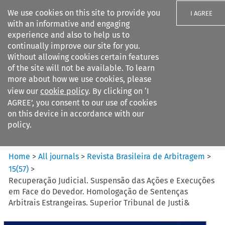
We use cookies on this site to provide you
I AGREE
with an informative and engaging
experience and also to help us to
continually improve our site for you.
Without allowing cookies certain features
of the site will not be available. To learn
Search filters
more about how we use cookies, please
Search content but
view our
cookie policy
. By clicking on ‘I
Revista Brasileira de
AGREE’, you consent to our use of cookies
Arbitragem
on this device in accordance with our
policy.
Citation search
Home
>
All journals
>
Revista Brasileira de Arbitragem
>
15
(
57
)
>
Recuperação Judicial. Suspensão das Ações e Execuções
em Face do Devedor. Homologação de Sentenças
Arbitrais Estrangeiras. Superior Tribunal de Justi&