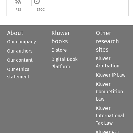
RSS
ETOC
About
Kluwer
Other
books
research
Our company
sites
E-store
Our authors
Kluwer
Digital Book
Our content
Arbitration
Platform
Our ethics
Kluwer IP Law
statement
Kluwer
Competition
Law
Kluwer
International
Tax Law
Kluwer PE+