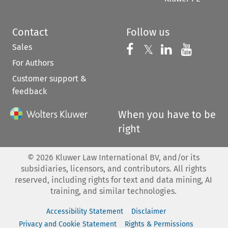
Contact
Follow us
Sales
Follow us on 
Follow us on Fac
𝕏
Follow us 
Follow
For Authors
Customer support &
feedback
When you have to be
right
©
2026
Kluwer Law International BV, and/or its
subsidiaries, licensors, and contributors. All rights
reserved, including rights for text and data mining, AI
training, and similar technologies.
Accessibility Statement
Disclaimer
Privacy and Cookie Statement
Rights & Permissions