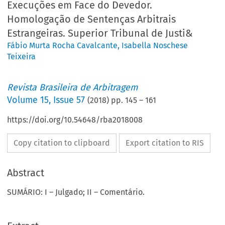
Execuções em Face do Devedor.
Homologação de Sentenças Arbitrais
Estrangeiras. Superior Tribunal de Justi&
Fábio Murta Rocha Cavalcante
,
Isabella Noschese
Teixeira
Revista Brasileira de Arbitragem
Volume
15
,
Issue 57
(
2018
) pp.
145
–
161
https://doi.org/10.54648/rba2018008
Copy citation to clipboard
Export citation to RIS
Abstract
SUMÁRIO: I – Julgado; II – Comentário.