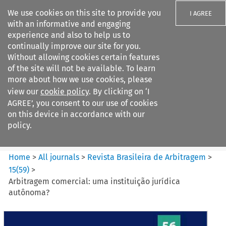
We use cookies on this site to provide you
I AGREE
with an informative and engaging
experience and also to help us to
continually improve our site for you.
Without allowing cookies certain features
of the site will not be available. To learn
Search filters
more about how we use cookies, please
Search content but
view our
cookie policy
. By clicking on ‘I
Revista Brasileira de
AGREE’, you consent to our use of cookies
Arbitragem
on this device in accordance with our
policy.
Citation search
Home
>
All journals
>
Revista Brasileira de Arbitragem
>
15
(
59
)
>
Arbitragem comercial: uma instituição jurídica
autônoma?