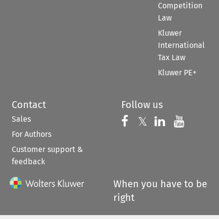
Competition
Law
Kluwer
International
Tax Law
Kluwer PE+
Contact
Follow us
Sales
Follow us on 
Follow us on Fac
𝕏
Follow us 
Follow
For Authors
Customer support &
feedback
When you have to be
right