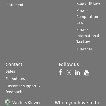
Kluwer IP Law
statement
Kluwer
Competition
Law
Kluwer
International
Tax Law
Kluwer PE+
Contact
Follow us
Sales
Follow us on 
Follow us on Fac
𝕏
Follow us 
Follow
For Authors
Customer support &
feedback
When you have to be