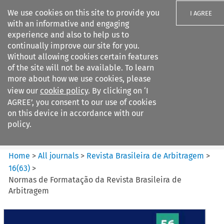
We use cookies on this site to provide you
I AGREE
with an informative and engaging
experience and also to help us to
continually improve our site for you.
Without allowing cookies certain features
of the site will not be available. To learn
Search filters
more about how we use cookies, please
Search content but
view our
cookie policy
. By clicking on ‘I
Revista Brasileira de
AGREE’, you consent to our use of cookies
Arbitragem
on this device in accordance with our
policy.
Citation search
Home
>
All journals
>
Revista Brasileira de Arbitragem
>
16
(
63
)
>
Normas de Formatação da Revista Brasileira de
Arbitragem