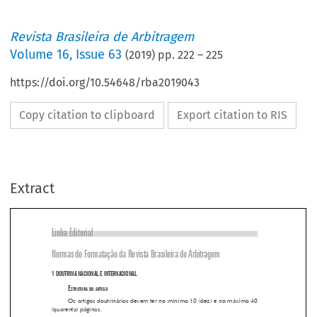
Revista Brasileira de Arbitragem
Volume
16
,
Issue 63
(
2019
) pp.
222
–
225
https://doi.org/10.54648/rba2019043
Copy citation to clipboard
Export citation to RIS
Extract
Linha Editorial
Normas de Formatação da Revista brasileira de Arbitragem

1 DOUTRINA NACIONAL E INTERNACIONAL

e
struturA
do
Artigo

Os artigos doutrinários devem ter no mínimo 10 (dez) e no máximo 40 

(quarenta) páginas.



s

equênciA
de
ApresentAção
de
cAdA
doutrinA
