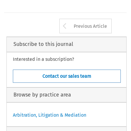
RBA_63.indd   222
13/09/2019   13:31:25
Arrow button us
Previous Article
Subscribe to this journal
Interested in a subscription?
Contact our sales team
Browse by practice area
Arbitration, Litigation & Mediation