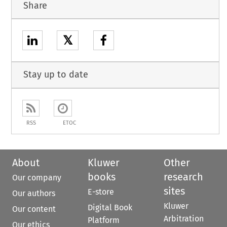
Share
𝕏
Stay up to date
RSS
ETOC
About
Kluwer
Other
books
research
Our company
sites
E-store
Our authors
Kluwer
Digital Book
Our content
Arbitration
Platform
Our ethics