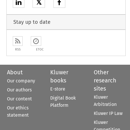
𝕏
Stay up to date
RSS
ETOC
About
Kluwer
Other
books
research
Our company
sites
E-store
Our authors
Kluwer
Digital Book
Our content
Arbitration
Platform
Our ethics
Kluwer IP Law
statement
Kluwer
Competition