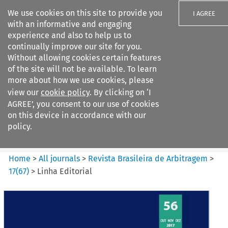
We use cookies on this site to provide you
I AGREE
with an informative and engaging
experience and also to help us to
continually improve our site for you.
Without allowing cookies certain features
of the site will not be available. To learn
Search filters
more about how we use cookies, please
Search content but
view our
cookie policy
. By clicking on ‘I
Revista Brasileira de
AGREE’, you consent to our use of cookies
Arbitragem
on this device in accordance with our
policy.
Citation search
Home
>
All journals
>
Revista Brasileira de Arbitragem
>
17
(
67
)
>
Linha Editorial