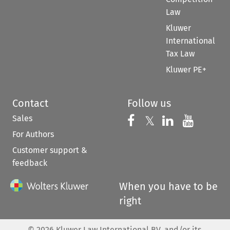
Law
Kluwer
International
Tax Law
Kluwer PE+
Contact
Follow us
Sales
Follow us on 
Follow us on Fac
𝕏
Follow us 
Follow
For Authors
Customer support &
feedback
When you have to be
right
©
2026
Kluwer Law International BV, and/or its