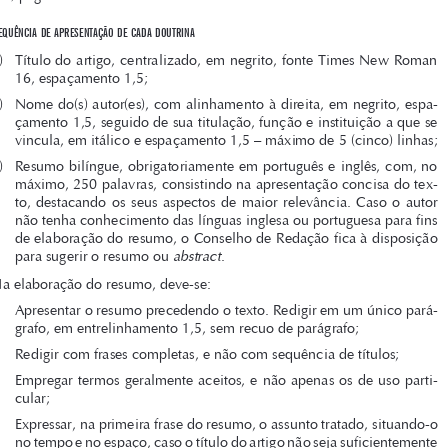
e
struturA
do
Artigo






Os artigos doutrinários devem ter no mínimo 10 (dez) e no máximo 40 
(quarenta) páginas.


s
equênciA
de
ApresentAção
de
cAdA
doutrinA

a) 
Título do artigo, centralizado, em negrito, fonte Times New Roman 


16, espaçamento 1,5;

b) 
Nome do(s) autor(es), com alinhamento à direita, em negrito, espa-

çamento 1,5, seguido de sua titulação, função e instituição a que se 
vincula, em itálico e espaçamento 1,5 – máximo de 5 (cinco) linhas;


c) 
Resumo bilíngue, obrigatoriamente em português e inglês, com, no 

máximo, 250 palavras, consistindo na apresentação concisa do tex-

to,  destacando  os  seus  aspectos  de  maior  relevância.  Caso  o  autor  
não tenha conhecimento das línguas inglesa ou portuguesa para fins 

de elaboração do resumo, o Conselho de Redação fica à disposição 

abstract
para sugerir o resumo ou 
.



Na elaboração do resumo, deve-se:
•	 Apresentar	
o	 resumo	
precedendo	
o	 texto.	    Redigir	
pará
em	  um	  único	
-

grafo, em entrelinhamento 1,5, sem recuo de parágrafo;












•	 Redigir	com	frases	completas,	e	não	com	sequência	de	títulos;

•	 Empregar	
termos	
geralmente	
aceitos,	
e	 não	   apenas	
os	  de	  uso	  parti­
cular;

•	 Expressar,	
na	  primeira	
frase	   do	  resumo,	
o	 assunto	
tratado,	
situando­o	
no tempo e no espaço, caso o título do artigo não seja suficientemente 











explícito;

•	 Dar	preferência	ao	uso	da	terceira	pessoa	do	singular;










•	 Ressaltar	
os	 objetivos,	
os	 métodos,	
os	 resultados	
do	
e	 as	 conclusões	

trabalho;