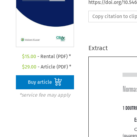
https://doi.org/10.5
Copy citation to cl
Extract
$
15.00
- Rental (PDF) *
$
29.00
- Article (PDF) *
Buy article
*service fee may apply
