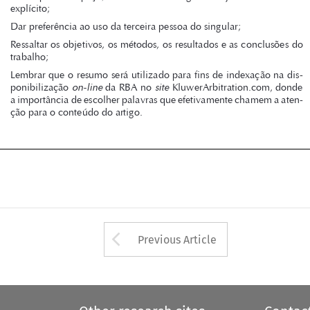

•	 Lembrar	
que	  o	 resumo	
será	   utilizado	
-
na	  dis
para	   fins	  de	  indexação	
on-line
site
ponibilização 
 da RBA no 
 KluwerArbitration.com, donde 

a importância de escolher palavras que efetivamente chamem a aten-
ção para o conteúdo do artigo.

























d   227
03/01/2022   08:26:21







Arrow button used 
Previous Article