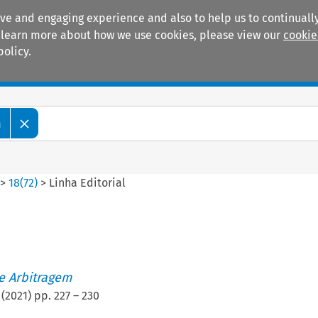
ive and engaging experience and also to help us to continually
 To learn more about how we use cookies, please view our
cookie
policy.
Manuals
Practice areas
m
>
18
(
72
)
>
Linha Editorial
de Arbitragem
(
2021
) pp.
227
–
230