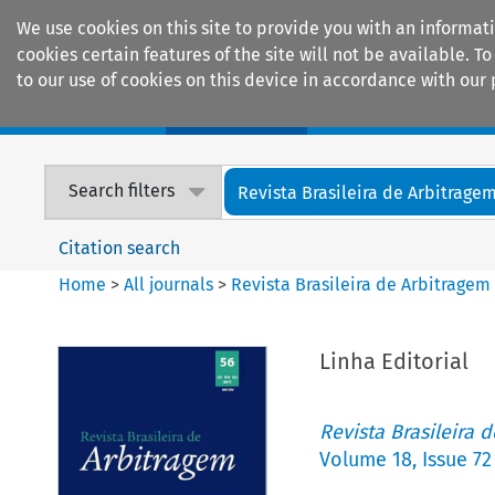
We use cookies on this site to provide you with an informat
cookies certain features of the site will not be available.
to our use of cookies on this device in accordance with our 
Home
Journals
Encyclopaedias
Search filters
Revista Brasileira de Arbitrage
Citation search
Home
>
All journals
>
Revista Brasileira de Arbitragem
Linha Editorial
Revista Brasileira 
Volume
18
,
Issue 72