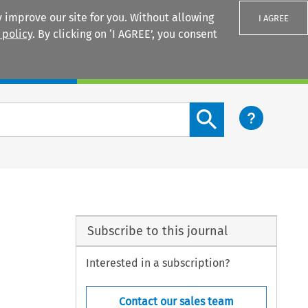
 improve our site for you. Without allowing
I AGREE
 policy
. By clicking on ‘I AGREE’, you consent
Login
Search content button
Subscribe to this journal
Interested in a subscription?
Contact our sales team