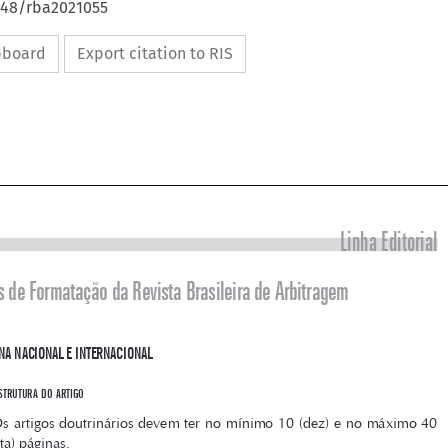
4648/rba2021055
ipboard
Export citation to RIS


Linha Editorial

Normas de Formatação da Revista Brasileira de Arbitragem




1 doutrINa NaCIoNal e INterNaCIoNal
