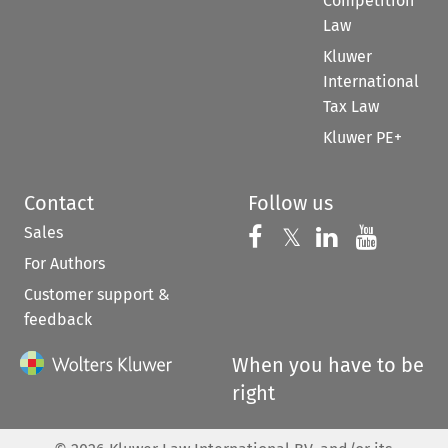
Competition
Law
Kluwer
International
Tax Law
Kluwer PE+
Contact
Follow us
Sales
Follow us on 
Follow us on Fac
𝕏
Follow us 
Follow
For Authors
Customer support &
feedback
When you have to be
right