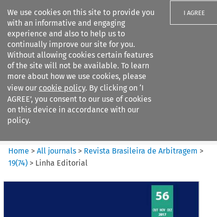
We use cookies on this site to provide you
I AGREE
with an informative and engaging
experience and also to help us to
continually improve our site for you.
Without allowing cookies certain features
of the site will not be available. To learn
Search filters
more about how we use cookies, please
Search content but
view our
cookie policy
. By clicking on ‘I
Revista Brasileira de
AGREE’, you consent to our use of cookies
Arbitragem
on this device in accordance with our
policy.
Citation search
Home
>
All journals
>
Revista Brasileira de Arbitragem
>
19
(
74
)
>
Linha Editorial