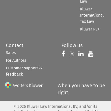
Law
Kluwer
International
Tax Law
Kluwer PE+
Contact
Follow us
Sales
Follow us on 
Follow us on Fac
𝕏
Follow us 
Follow
For Authors
Customer support &
feedback
When you have to be
right
©
2026
Kluwer Law International BV, and/or its