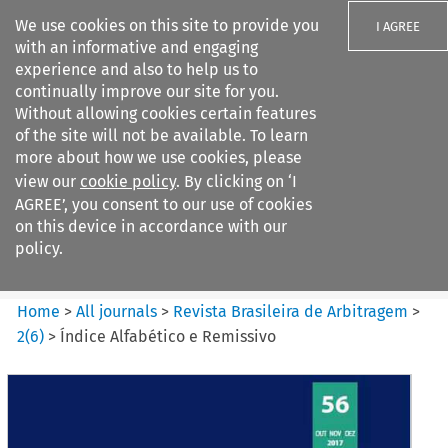
We use cookies on this site to provide you
I AGREE
with an informative and engaging
experience and also to help us to
continually improve our site for you.
Without allowing cookies certain features
of the site will not be available. To learn
Search filters
more about how we use cookies, please
Search content but
view our
cookie policy
. By clicking on ‘I
Revista Brasileira de
AGREE’, you consent to our use of cookies
Arbitragem
on this device in accordance with our
policy.
Citation search
Home
>
All journals
>
Revista Brasileira de Arbitragem
>
2
(
6
)
>
Índice Alfabético e Remissivo