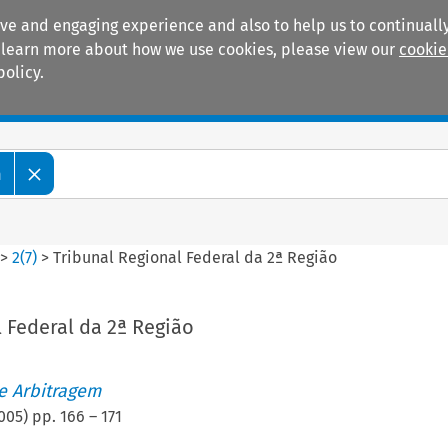
ive and engaging experience and also to help us to continually
 To learn more about how we use cookies, please view our
cookie
policy.
Manuals
Practice areas
m
>
2
(
7
)
>
Tribunal Regional Federal da 2ª Região
 Federal da 2ª Região
de Arbitragem
005
) pp.
166
–
171