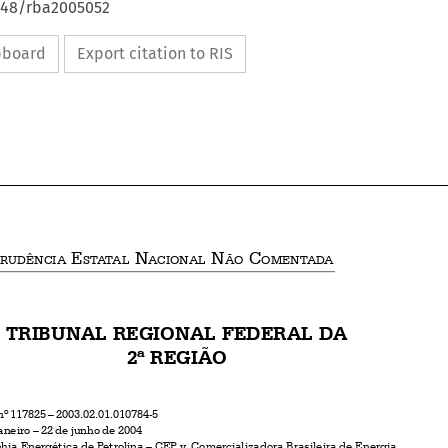
4648/rba2005052
ipboard
Export citation to RIS










J
 E
 N
 N
 C
URISPRUDÊNCIA
STATAL
ACIONAL
ÃO
OMENTADA

TRIBUNAL REGIONAL FEDERAL DA

2ª REGIÃO

