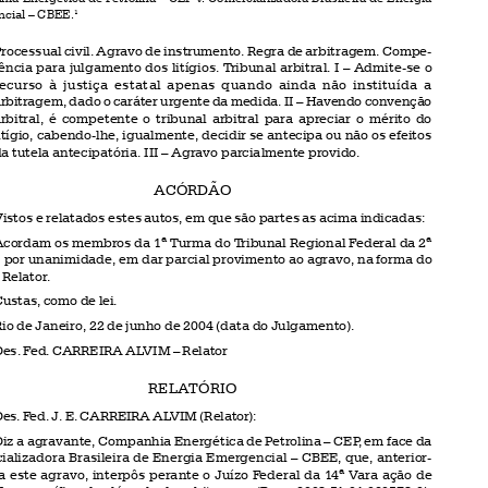


Agravo nº 117825 – 2003.02.01.010784-5
Rio de Janeiro – 22 de junho de 2004
Companhia Energética de Petrolina – CEP v. Comercializadora Brasileira de Energia

Emergencial – CBEE.
1


Processual civil. Agravo de instrumento. Regra de arbitragem. Compe-
tência para julgamento dos litígios. Tribunal arbitral. I – Admite-se o

recurso  à  justiça  estatal  apenas  quando  ainda  não  instituída  a

arbitragem, dado o caráter urgente da medida. II – Havendo convenção

arbitral,  é  competente  o  tribunal  arbitral  para  apreciar  o  mérito  do
litígio, cabendo-lhe, igualmente, decidir se antecipa ou não os efeitos

da tutela antecipatória. III – Agravo parcialmente provido.

ACÓRDÃO
Vistos e relatados estes autos, em que são partes as acima indicadas:

Acordam os membros da 1ª Turma do Tribunal Regional Federal da 2ª

Região, por unanimidade, em dar parcial provimento ao agravo, na forma do

voto do Relator.

Custas, como de lei.
Rio de Janeiro, 22 de junho de 2004 (data do Julgamento).

Des. Fed. CARREIRA ALVIM – Relator

RELATÓRIO

Des. Fed. J. E. CARREIRA ALVIM (Relator):

Diz a agravante, Companhia Energética de Petrolina – CEP, em face da
Comercializadora Brasileira de Energia Emergencial – CBEE, que, anterior-
mente a este agravo, interpôs perante o Juízo Federal da 14ª Vara ação de

execução específica de cláusula de arbitragem (Proc. 2003.51.01.020573-0),
com fulcro nos arts. 6º, parágrafo único e 7º da Lei nº 9.307/96, tendo por

objeto a declaração da competência do Centro Brasileiro de Mediação e Arbi-

tragem – CBMA e da aplicabilidade da Regra de Arbitragem dessa entidade
