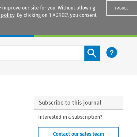
 improve our site for you. Without allowing
I AGREE
 policy
. By clicking on ‘I AGREE’, you consent
Login
Search content button
Subscribe to this journal
Interested in a subscription?
Contact our sales team