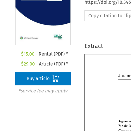
https://doi.org/10.5
Copy citation to cl
Extract
$
15.00
- Rental (PDF) *
$
29.00
- Article (PDF) *

Buy article
*service fee may apply