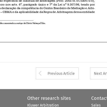


1
Acórdão comentado no artigo de Clávio Valença Filho.



Arrow button used 
Previous Article
Next Ar
Other research sites
Contac
Kluwer Arbitration
Sales