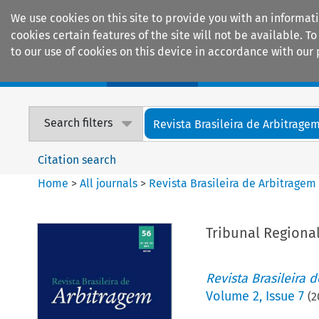
We use cookies on this site to provide you with an informat
cookies certain features of the site will not be available.
to our use of cookies on this device in accordance with our 
Home
Journals
Encyclopaedias
Search filters
Revista Brasileira de Arbitrage
Citation search
Home
>
All journals
>
Revista Brasileira de Arbitragem
Tribunal Regional
Revista Brasileira 
Volume
2
,
Issue 7
(
2