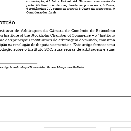


1 INTRODUÇÃO


O  Instituto  de  Arbitragem  da  Câmara  de  Comércio  de  Estocolmo
(Arbitration Institute of the Stockholm Chamber of Commerce
– o “Instituto
SCC”) é uma das principais instituições de arbitragem do mundo, com uma

longa tradição na resolução de disputas comerciais. Este artigo fornece uma
breve introdução sobre o Instituto SCC, suas regras de arbitragem e suas
atividades.




1
O presente artigo foi traduzido por Tâmara Adler, Veirano Advogados – São Paulo.



