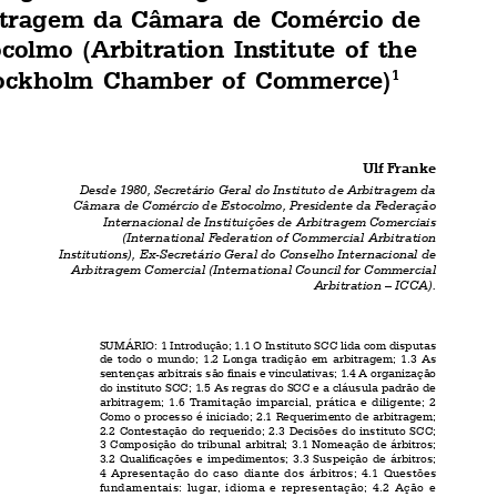

D
 I
OUTRINA
NTERNACIONAL



Arbitragem sob as Regras do Instituto de
Arbitragem  da  Câmara  de  Comércio  de
Estocolmo  (Arbitration  Institute  of  the
Stockholm  Chamber  of  Commerce)
1



Ulf Franke

Desde 1980, Secretário Geral do Instituto de Arbitragem da

Câmara de Comércio de Estocolmo, Presidente da Federação

Internacional de Instituições de Arbitragem Comerciais
(International Federation of Commercial Arbitration

Institutions), Ex-Secretário Geral do Conselho Internacional de

Arbitragem Comercial (International Council for Commercial
Arbitration – ICCA).

SUMÁRIO: 1 Introdução; 1.1 O Instituto SCC lida com disputas
de  todo  o  mundo;  1.2  Longa  tradição  em  arbitragem;  1.3  As

sentenças arbitrais são finais e vinculativas; 1.4 A organização

do instituto SCC; 1.5 As regras do SCC e a cláusula padrão de

arbitragem;  1.6  Tramitação  imparcial,  prática  e  diligente;  2
Como o processo é iniciado; 2.1 Requerimento de arbitragem;

2.2  Contestação  do  requerido;  2.3  Decisões  do  instituto  SCC;

3  Composição  do  tribunal  arbitral;  3.1  Nomeação  de  árbitros;

3.2  Qualificações  e  impedimentos;  3.3  Suspeição  de  árbitros;
4  Apresentação  do  caso  diante  dos  árbitros;  4.1  Questões

fundamentais:  lugar,  idioma  e  representação;  4.2  Ação  e

contestação;  4.3  Lei  aplicável;  4.4  Não-comparecimento  da

parte;  4.5  Renúncia  de  irregularidades  processuais;  5  Prova;
6 Audiências; 7 A sentença arbitral; 8 Custo da arbitragem; 9

Considerações  finais.