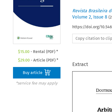
Revista Brasileira 
Volume
2
,
Issue 8
(
2
https://doi.org/10.5
Copy citation to cl
$
15.00
- Rental (PDF) *
$
29.00
- Article (PDF) *
Extract
Buy article
*service fee may apply

