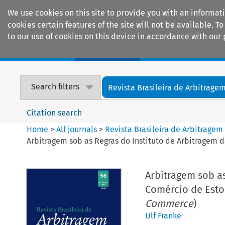
We use cookies on this site to provide you with an informat
cookies certain features of the site will not be available.
to our use of cookies on this device in accordance with our 
Home
Journals
Encyclopaedias
Search filters
Revista Brasileira de Arbitrage
Citation search
Home
>
All journals
>
Revista Brasileira de Arbitragem
Arbitragem sob as Regras do Instituto de Arbitragem
Arbitragem sob a
Comércio de Esto
Commerce
)
Ulf Franke