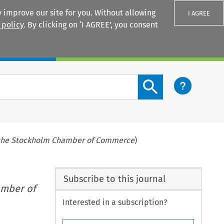
 improve our site for you. Without allowing
I AGREE
 policy
. By clicking on ‘I AGREE’, you consent
Login
Search content button
of the Stockholm Chamber of Commerce
)
Subscribe to this journal
amber of
Interested in a subscription?