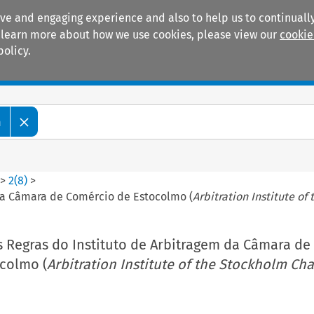
ive and engaging experience and also to help us to continually
 To learn more about how we use cookies, please view our
cookie
policy.
Manuals
Practice areas
m
>
2
(
8
)
>
 da Câmara de Comércio de Estocolmo (
Arbitration Institute 
s Regras do Instituto de Arbitragem da Câmara de
colmo (
Arbitration Institute of the Stockholm Ch