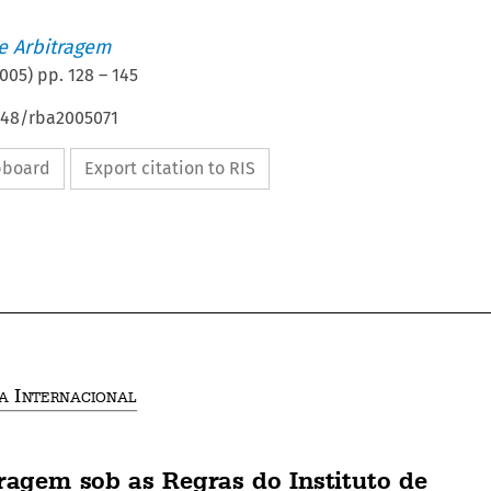
de Arbitragem
005
) pp.
128
–
145
4648/rba2005071
ipboard
Export citation to RIS



