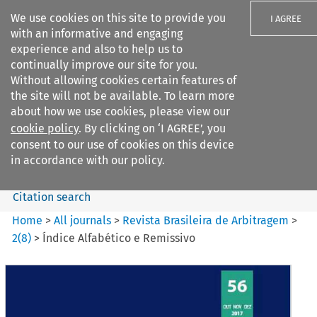
We use cookies on this site to provide you
I AGREE
with an informative and engaging
experience and also to help us to
continually improve our site for you.
Without allowing cookies certain features of
the site will not be available. To learn more
Search filters
about how we use cookies, please view our
Search content but
cookie policy
. By clicking on ‘I AGREE’, you
Revista Brasileira de
consent to our use of cookies on this device
Arbitragem
in accordance with our policy.
Citation search
Home
>
All journals
>
Revista Brasileira de Arbitragem
>
2
(
8
)
>
Índice Alfabético e Remissivo