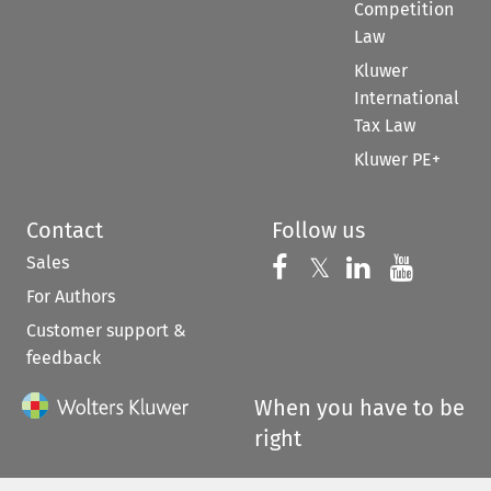
Competition
Law
Kluwer
International
Tax Law
Kluwer PE+
Contact
Follow us
Sales
Follow us on 
Follow us on Fac
𝕏
Follow us 
Follow
For Authors
Customer support &
feedback
When you have to be
right