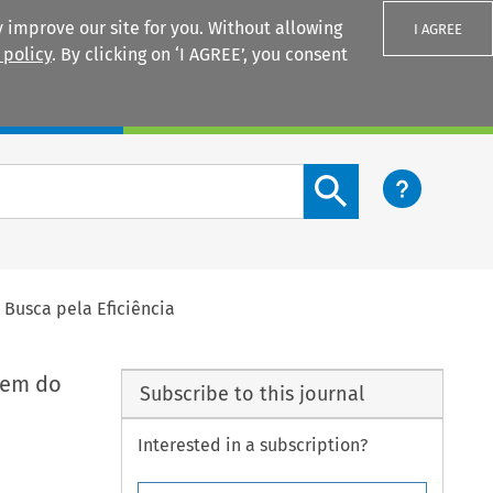
 improve our site for you. Without allowing
I AGREE
 policy
. By clicking on ‘I AGREE’, you consent
Login
Search content button
 Busca pela Eficiência
gem do
Subscribe to this journal
Interested in a subscription?