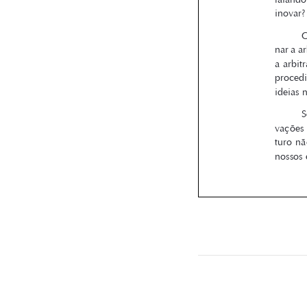

RBA_78 - co