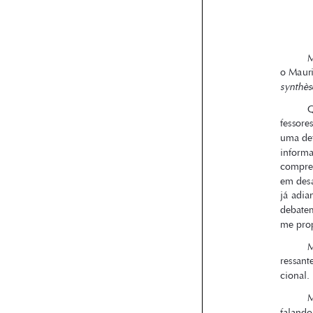

