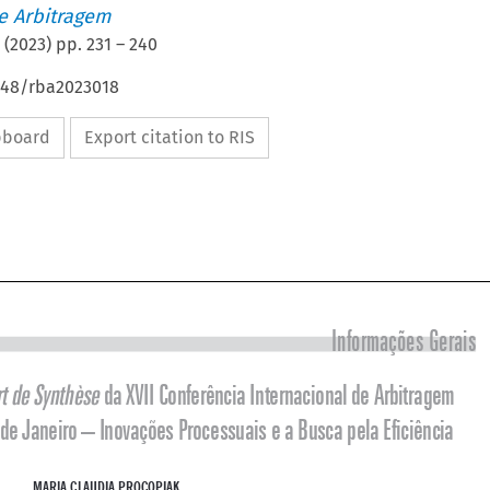
de Arbitragem
(
2023
) pp.
231
–
240
4648/rba2023018
ipboard
Export citation to RIS




Informações Gerais
