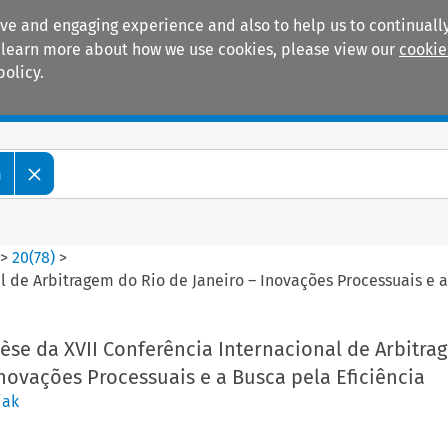
ive and engaging experience and also to help us to continually
 To learn more about how we use cookies, please view our
cookie
policy.
Manuals
Practice areas
m
>
20
(
78
)
>
 de Arbitragem do Rio de Janeiro – Inovações Processuais e a
èse da XVII Conferência Internacional de Arbitra
Inovações Processuais e a Busca pela Eficiência
iak