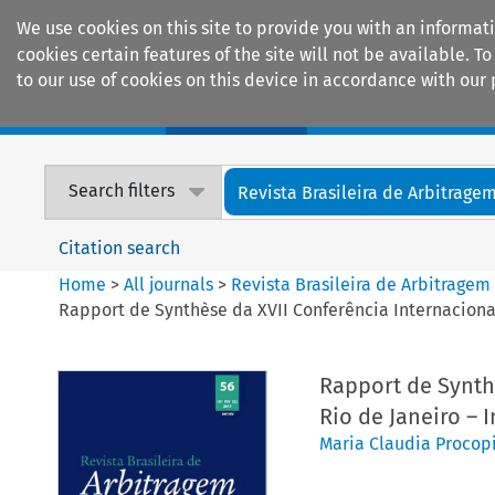
We use cookies on this site to provide you with an informat
cookies certain features of the site will not be available.
to our use of cookies on this device in accordance with our 
Home
Journals
Encyclopaedias
Search filters
Revista Brasileira de Arbitrage
Citation search
Home
>
All journals
>
Revista Brasileira de Arbitragem
Rapport de Synthèse da XVII Conferência Internacional
Rapport de Synth
Rio de Janeiro – 
Maria Claudia Procop