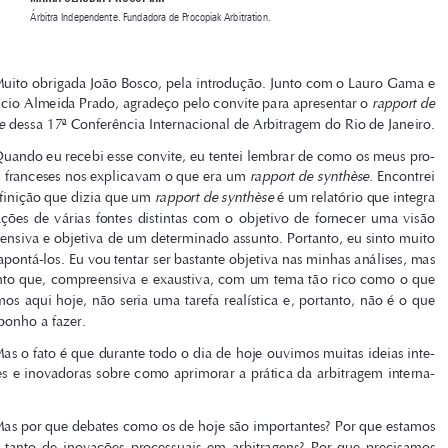
Rapport de Synthèse 
da XVII Conferência Internacional de Arbitragem 

do Rio de Janeiro – Inovações Processuais e a Busca pela Eficiência
MARIA CLAUDIA PROCOPIAK

Árbitra Independente. Fundadora de Procopiak Arbitration.




Muito obrigada João Bosco, pela introdução. Junto com o Lauro Gama e 
rapport de 
o Mauricio Almeida Prado, agradeço pelo convite para apresentar o 

synthèse
 dessa 17ª Conferência Internacional de Arbitragem do Rio de Janeiro.



Quando eu recebi esse convite, eu tentei lembrar de como os meus pro-



rapport de synthèse
fessores franceses nos explicavam o que era um 
. Encontrei 

rapport de synthèse
uma definição que dizia que um 
 é um relatório que integra 
informações  de  várias  fontes  distintas  com  o  objetivo  de  fornecer  uma  visão  

compreensiva e objetiva de um determinado assunto. Portanto, eu sinto muito 

em desapontá-los. Eu vou tentar ser bastante objetiva nas minhas análises, mas 

já adianto que, compreensiva e exaustiva, com um tema tão rico como o que 
debatemos aqui hoje, não seria uma tarefa realística e, portanto, não é o que 

me proponho a fazer.

Mas o fato é que durante todo o dia de hoje ouvimos muitas ideias inte-
ressantes e inovadoras sobre como aprimorar a prática da arbitragem interna-

cional.

Mas por que debates como os de hoje são importantes? Por que estamos 
falando  tanto  de  inovações  processuais  em  arbitragens?  Por  que  precisamos  
inovar?

Ouvimos hoje algumas vezes que as inovações teriam o objetivo de tor-