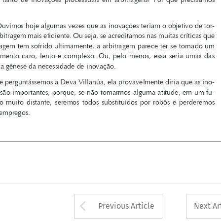

nar a arbitragem mais eficiente. Ou seja, se acreditamos nas muitas críticas que 
a arbitragem tem sofrido ultimamente, a arbitragem parece ter se tornado um 
procedimento  caro,  lento  e  complexo.  Ou,  pelo  menos,  essa  seria  umas  das  

ideias na gênese da necessidade de inovação.

Se perguntássemos a Deva Villanúa, ela provavelmente diria que as ino-
vações são importantes, porque, se não tomarmos alguma atitude, em um fu-

turo  não  muito  distante,  seremos  todos  substituídos  por  robôs  e  perderemos  

nossos empregos.


m sentença.indd   231
30/06/2023   17:56:10




Arrow button used 
Previous Article
Next Ar