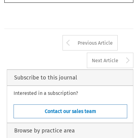
”.
information in an arbitration under these rules
3
LEW,  
Julian;  SHORE,  Laurence.  International  commercial  arbitration:  harmonizing  cultural  differences.  
Dispute 


, v. 54, 1999, p. 33.
Resolution Journal
RBA_79.indd   104
29/09/2023   19:05:18
Arrow button us
Previous Article
A
Next Article
Subscribe to this journal
Interested in a subscription?
Contact our sales team
Browse by practice area