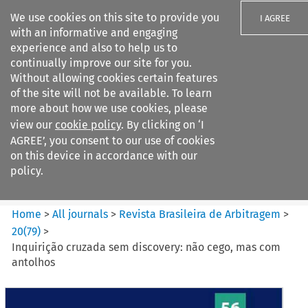
We use cookies on this site to provide you
I AGREE
with an informative and engaging
experience and also to help us to
continually improve our site for you.
Without allowing cookies certain features
of the site will not be available. To learn
Search filters
more about how we use cookies, please
Search content but
view our
cookie policy
. By clicking on ‘I
Revista Brasileira de
AGREE’, you consent to our use of cookies
Arbitragem
on this device in accordance with our
policy.
Citation search
Home
>
All journals
>
Revista Brasileira de Arbitragem
>
20
(
79
)
>
Inquirição cruzada sem discovery: não cego, mas com
antolhos