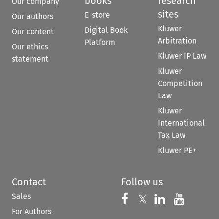
books
research
Our company
sites
E-store
Our authors
Kluwer
Digital Book
Our content
Arbitration
Platform
Our ethics
Kluwer IP Law
statement
Kluwer
Competition
Law
Kluwer
International
Tax Law
Kluwer PE+
Contact
Follow us
Sales
Follow us on 
Follow us on Fac
𝕏
Follow us 
Follow
For Authors