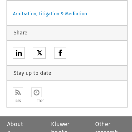
Arbitration, Litigation & Mediation
Share
𝕏
Stay up to date
RSS
ETOC
About
Kluwer
Other