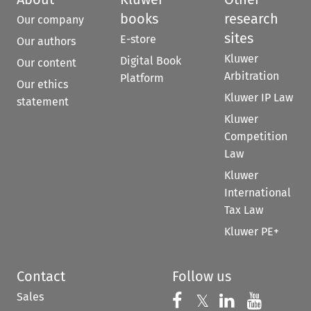
books
research
Our company
sites
E-store
Our authors
Kluwer
Digital Book
Our content
Arbitration
Platform
Our ethics
Kluwer IP Law
statement
Kluwer
Competition
Law
Kluwer
International
Tax Law
Kluwer PE+
Contact
Follow us
Sales
Follow us on 
Follow us on Fac
𝕏
Follow us 
Follow