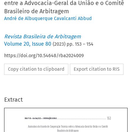
entre a Advocacia-Geral da União e o Comitê
Brasileiro de Arbitragem
André de Albuquerque Cavalcanti Abbud
Revista Brasileira de Arbitragem
Volume
20
,
Issue 80
(
2023
) pp.
153
–
154
https://doi.org/10.54648/rba2024009
Copy citation to clipboard
Export citation to RIS
Extract
153 
RBA Nº 80 – Out-Dez/2023 – 
 INFORMAÇÕES GERAIS
................................................................................................................................
Assinatura do Acordo de Cooperação Técnica entre a Advocacia-Geral da União e o Comitê 
Brasileiro de Arbitragem




(Discurso de abertura proferido na celebração do Acordo de Cooperação Técnico-Científica entre 

a Advocacia-Geral da União e o Comitê Brasileiro de Arbitragem, 27 de novembro de 2023)
