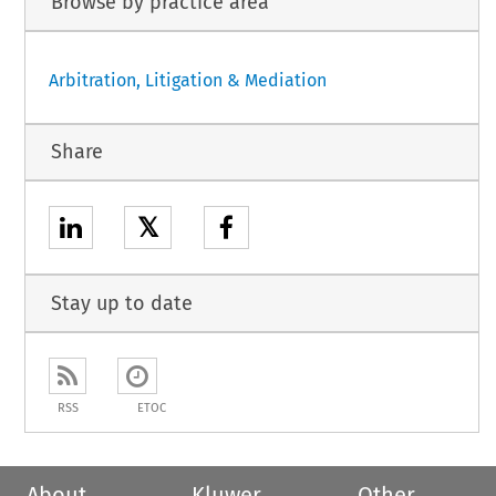
Browse by practice area
Arbitration, Litigation & Mediation
Share
𝕏
Stay up to date
RSS
ETOC
About
Kluwer
Other