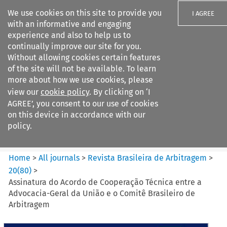
We use cookies on this site to provide you
I AGREE
with an informative and engaging
experience and also to help us to
continually improve our site for you.
Without allowing cookies certain features
of the site will not be available. To learn
Search filters
more about how we use cookies, please
Search content but
view our
cookie policy
. By clicking on ‘I
Revista Brasileira de
AGREE’, you consent to our use of cookies
Arbitragem
on this device in accordance with our
policy.
Citation search
Home
>
All journals
>
Revista Brasileira de Arbitragem
>
20
(
80
)
>
Assinatura do Acordo de Cooperação Técnica entre a
Advocacia-Geral da União e o Comitê Brasileiro de
Arbitragem