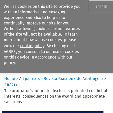
We use cookies on this site to provide you
I AGREE
with an informative and engaging
experience and also to help us to
continually improve our site for you.
Without allowing cookies certain features
of the site will not be available. To learn
Search filters
more about how we use cookies, please
Search content but
view our
cookie policy
. By clicking on ‘I
Revista Brasileira de
AGREE’, you consent to our use of cookies
Arbitragem
on this device in accordance with our
policy.
Citation search
Home
>
All journals
>
Revista Brasileira de Arbitragem
>
21
(
82
)
>
The arbitrator’s failure to disclose a potential conflict of
interests: consequences on the award and appropriate
sanctions