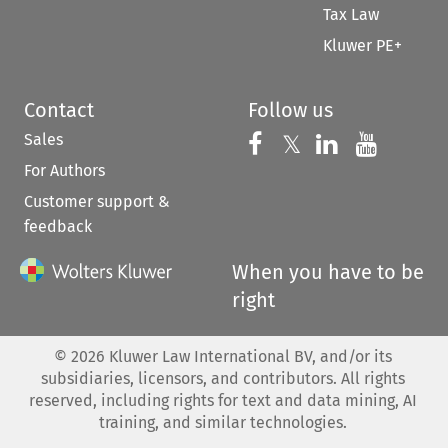
Tax Law
Kluwer PE+
Contact
Follow us
Sales
Follow us on 
Follow us on Fac
𝕏
Follow us 
Follow
For Authors
Customer support &
feedback
When you have to be
right
©
2026
Kluwer Law International BV, and/or its
subsidiaries, licensors, and contributors. All rights
reserved, including rights for text and data mining, AI
training, and similar technologies.