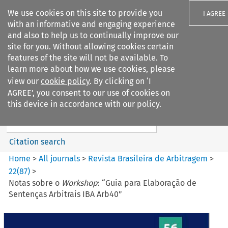
We use cookies on this site to provide you
I AGREE
with an informative and engaging experience
and also to help us to continually improve our
site for you. Without allowing cookies certain
features of the site will not be available. To
learn more about how we use cookies, please
Search filters
view our
cookie policy
. By clicking on ‘I
Search content but
AGREE’, you consent to our use of cookies on
Revista Brasileira de
this device in accordance with our policy.
Arbitragem
Citation search
Home
>
All journals
>
Revista Brasileira de Arbitragem
>
22
(
87
)
>
Notas sobre o
Workshop
: “Guia para Elaboração de
Sentenças Arbitrais IBA Arb40”