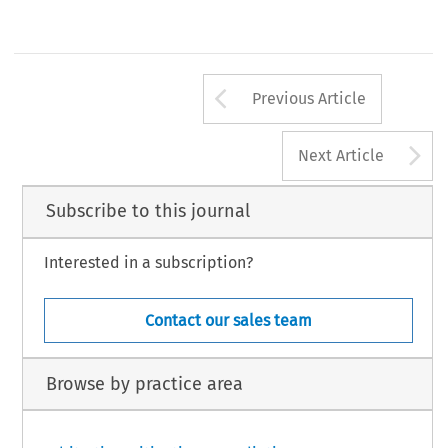
RBA_87.indd   229
10/10/2025   14:00:57
Arrow button us
Previous Article
A
Next Article
Subscribe to this journal
Interested in a subscription?
Contact our sales team
Browse by practice area