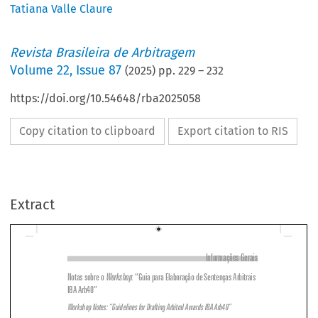
Tatiana Valle Claure
Revista Brasileira de Arbitragem
Volume
22
,
Issue 87
(
2025
) pp.
229
–
232
https://doi.org/10.54648/rba2025058
Copy citation to clipboard
Export citation to RIS
Extract
Informações Gerais
Notas sobre o 
Workshop
: “Guia para Elaboração de Sentenças Arbitrais 
IBA Arb40”

Workshop Notes: “Guidelines for Drafting Arbitral Awards IBA Arb40”




TATIANA VALLE CLAURE

Mestre em Assessoria Jurídica de Empresas pela Universidade Carlos III de Madri, Espanha. LLM 
em Direito Empresarial pela FGV Direito Rio. Especialista em Direito Processual Civil e Arbitragem 