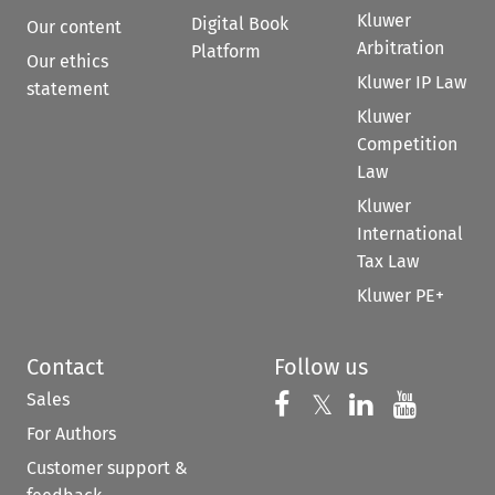
Kluwer
Digital Book
Our content
Arbitration
Platform
Our ethics
Kluwer IP Law
statement
Kluwer
Competition
Law
Kluwer
International
Tax Law
Kluwer PE+
Contact
Follow us
Sales
Follow us on 
Follow us on Fac
𝕏
Follow us 
Follow
For Authors
Customer support &