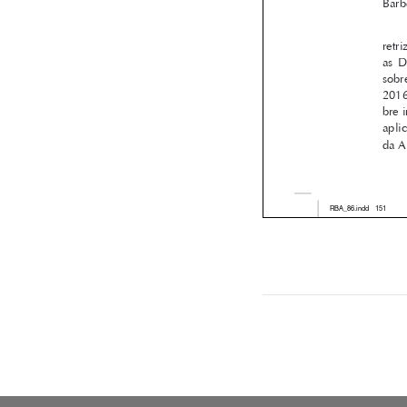
RBA_86.ind
