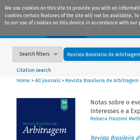
We use cookies on this site to provide you with an informat
cookies certain features of the site will not be available.
to our use of cookies on this device in accordance with our 
Home
Journals
Encyclopaedias
Search filters
Revista Brasileira de Arbitrage
Citation search
Home
>
All journals
>
Revista Brasileira de Arbitragem
Notas sobre o eve
Interesses e a Ex
Rebeca Franzoni Mat
Revista Brasileira 