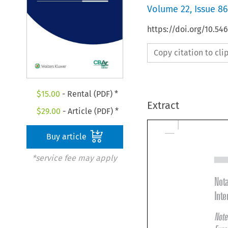
Volume
22
,
Issue 86
https://doi.org/10.5
Copy citation to cl
$
15.00
- Rental (PDF) *
Extract
$
29.00
- Article (PDF) *
Buy article
*service fee may apply