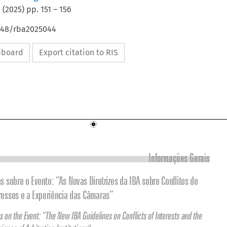
(
2025
) pp.
151
–
156
4648/rba2025044
ipboard
Export citation to RIS



Informações Gerais
Notas sobre o Evento: “As Novas Diretrizes da IBA sobre Conflitos de 

Interesses e a Experiência das Câmaras”