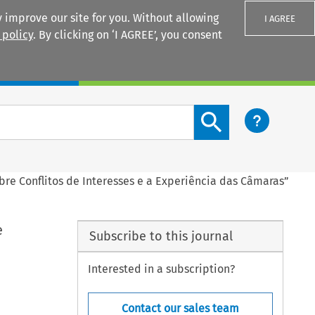
 improve our site for you. Without allowing
I AGREE
 policy
. By clicking on ‘I AGREE’, you consent
Login
Search content button
bre Conflitos de Interesses e a Experiência das Câmaras”
e
Subscribe to this journal
Interested in a subscription?
Contact our sales team