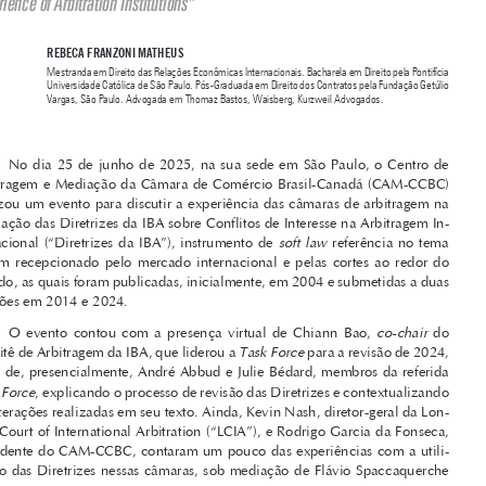

Notes on the Event: “The New IBA Guidelines on Conflicts of Interests and the 
Experience of Arbitration Institutions"



REBECA FRANZONI MATHEUS

Mestranda em Direito das Relações Econômicas Internacionais. Bacharela em Direito pela Pontifícia 
Universidade Católica de São Paulo. Pós-Graduada em Direito dos Contratos pela Fundação Getúlio 
Vargas, São Paulo. Advogada em Thomaz Bastos, Waisberg, Kurzweil Advogados.


No  dia  25  de  junho  de  2025,  na  sua  sede  em  São  Paulo,  o  Centro  de  
Arbitragem e Mediação da Câmara de Comércio Brasil-Canadá (CAM-CCBC) 

realizou um evento para discutir a experiência das câmaras de arbitragem na 

utilização das Diretrizes da IBA sobre Conflitos de Interesse na Arbitragem In-



soft  law
ternacional  (“Diretrizes  da  IBA”),  instrumento  de  
  referência  no  tema  

e  bem  recepcionado  pelo  mercado  internacional  e  pelas  cortes  ao  redor  do  
mundo, as quais foram publicadas, inicialmente, em 2004 e submetidas a duas 

revisões em 2014 e 2024.

co-chair
O  evento  contou  com  a  presença  virtual  de  Chiann  Bao,  
  do  



Task Force
Comitê de Arbitragem da IBA, que liderou a 
 para a revisão de 2024, 
além de, presencialmente, André Abbud e Julie Bédard, membros da referida 



Task Force
, explicando o processo de revisão das Diretrizes e contextualizando 

as alterações realizadas em seu texto. Ainda, Kevin Nash, diretor-geral da Lon-


don Court of International Arbitration (“LCIA”), e Rodrigo Garcia da Fonseca, 

presidente do CAM-CCBC, contaram um pouco das experiências com a utili-
zação das Diretrizes nessas câmaras, sob mediação de Flávio Spaccaquerche 

Barbosa.


André Abbud iniciou a sua exposição contextualizando o papel das Di-