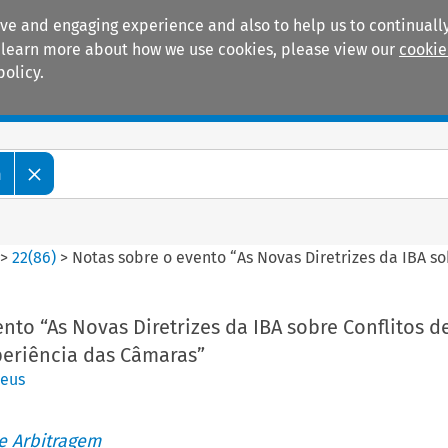
ive and engaging experience and also to help us to continually
 To learn more about how we use cookies, please view our
cookie
policy.
Manuals
Practice areas
m
>
22
(
86
)
>
Notas sobre o evento “As Novas Diretrizes da IBA so
nto “As Novas Diretrizes da IBA sobre Conflitos d
periência das Câmaras”
heus
de Arbitragem