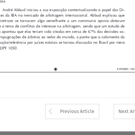
retrizes da IBA no mercado de arbitragem internacional. Abbud explicou que 

communis  opinio  dotorum
as  Diretrizes  se  tornaram  algo  semelhante  a  um  
sobre o tema de conflitos de interesse na arbitragem, sendo que um estudo de 

2016 apontou que elas teriam sido citadas em cerca de 67% das decisões so-

bre impugnações de árbitros ao redor do mundo, a ponto que o cabimento da 


aplicação/referência por juízes estatais se tornou discussão no Brasil por meio 

da ADPF 1050.



d   151
21/07/2025   13:51:38

Arrow button used 
Previous Article
Next Ar