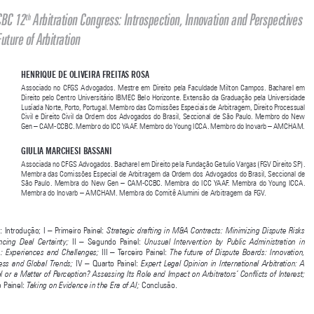
Informações Gerais



XII Congresso de Arbitragem do CAM-CCBC: Introspecção, Inovação e 

Perspectivas para o Futuro da Arbitragem
CAM-CCBC 12
 Arbitration Congress: Introspection, Innovation and Perspectives 
th

on the Future of Arbitration



HENRIQUE DE OLIVEIRA FREITAS ROSA

Associado no CFGS Advogados. Mestre em Direito pela Faculdade Milton Campos. Bacharel em 

Direito pelo Centro Universitário IBMEC Belo Horizonte. Extensão da Graduação pela Universidade 
Lusíada Norte, Porto, Portugal. Membro das Comissões Especiais de Arbitragem, Direito Processual 
Civil e Direito Civil da Ordem dos Advogados do Brasil, Seccional de São Paulo. Membro do New 

Gen – CAM-CCBC. Membro do ICC YAAF. Membro do Young ICCA. Membro do Inovarb – AMCHAM.

GIULIA MARCHESI BASSANI

Associada no CFGS Advogados. Bacharel em Direito pela Fundação Getulio Vargas (FGV Direito SP). 

Membra das Comissões Especial de Arbitragem da Ordem dos Advogados do Brasil, Seccional de 

São Paulo. Membra do New Gen – CAM-CCBC. Membra do ICC YAAF. Membra do Young ICCA. 
Membra do Inovarb – AMCHAM. Membra do Comitê Alumini de Arbitragem da FGV.
SUMÁRIO: Introdução; I – Primeiro Painel:
 Strategic drafting in M&A Contracts: Minimizing Dispute Risks 


  II  –  Segundo  Painel:
and  Enhancing  Deal  Certainty;
  Unusual  Intervention  by  Public  Administration  in  



  III  –  Terceiro  Painel:  
Arbitration:  Experiences  and  Challenges;
The  future  of  Dispute  Boards:  Innovation,  



IV  –  Quarto  Painel:  
Effectiveness  and  Global  Trends;  
Expert  Legal  Opinion  in  International  Arbitration:  A  
Useful Tool or a Matter of Perception? Assessing Its Role and Impact on Arbitrators’ Conflicts of Interest; 



V – Quinto Painel:
 Conclusão.
 Taking on Evidence in the Era of AI;




INTRODUÇÃO
O XII Congresso de Arbitragem do CAM-CCBC reuniu, mais uma vez, 