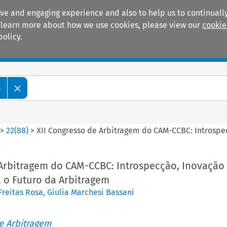
ive and engaging experience and also to help us to continually
 To learn more about how we use cookies, please view our
cookie
policy.
Manuals
Practice areas
m
>
22
(
88
)
>
XII Congresso de Arbitragem do CAM-CCBC: Introspe
 Arbitragem do CAM-CCBC: Introspecção, Inovação
a o Futuro da Arbitragem
Freitas Rosa
,
Giulia Marchesi Bassani
de Arbitragem