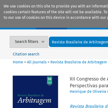
We use cookies on this site to provide you with an informat
cookies certain features of the site will not be available.
to our use of cookies on this device in accordance with our 
Home
Journals
Encyclopaedias
Search filters
Revista Brasileira de Arbitrage
Citation search
Home
>
All journals
>
Revista Brasileira de Arbitragem
XII Congresso de
Perspectivas par
Henrique de Oliveira 
Revista Brasileira 