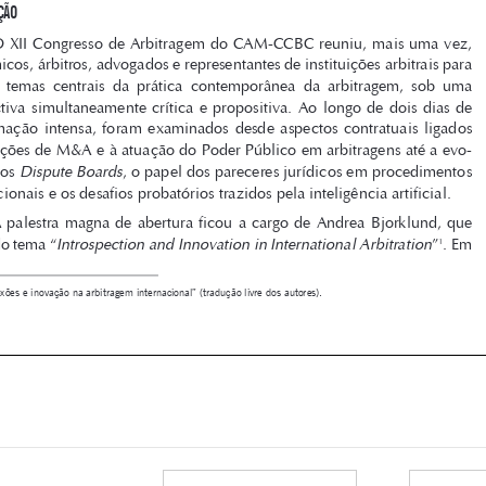

acadêmicos, árbitros, advogados e representantes de instituições arbitrais para 
discutir  temas  centrais  da  prática  contemporânea  da  arbitragem,  sob  uma  
perspectiva  simultaneamente  crítica  e  propositiva.  Ao  longo  de  dois  dias  de  

programação  intensa,  foram  examinados  desde  aspectos  contratuais  ligados  

a operações de M&A e à atuação do Poder Público em arbitragens até a evo
-

Dispute Boards
lução dos 
, o papel dos pareceres jurídicos em procedimentos 
internacionais e os desafios probatórios trazidos pela inteligência artificial.

A palestra magna de abertura ficou a cargo de Andrea Bjorklund, que 

Introspection and Innovation in International Arbitration
tratou do tema “
”
. Em 
1





1 
“Reflexões e inovação na arbitragem internacional” (tradução livre dos autores). 







