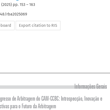
(
2025
) pp.
153
–
163
4648/rba2025069
ipboard
Export citation to RIS


