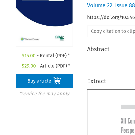
Volume
22
,
Issue 88
https://doi.org/10.5
Copy citation to cl
Abstract
$
15.00
- Rental (PDF) *
$
29.00
- Article (PDF) *
Extract
Buy article
*service fee may apply