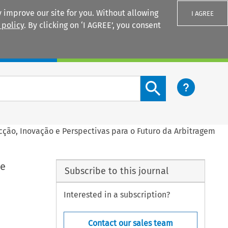
 improve our site for you. Without allowing
I AGREE
 policy
. By clicking on ‘I AGREE’, you consent
Login
Search content button
cção, Inovação e Perspectivas para o Futuro da Arbitragem
 e
Subscribe to this journal
Interested in a subscription?
Contact our sales team