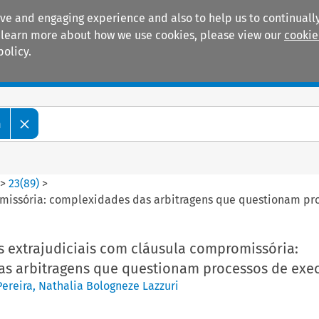
ive and engaging experience and also to help us to continually
 To learn more about how we use cookies, please view our
cookie
policy.
Manuals
Practice areas
m
>
23
(
89
)
>
romissória: complexidades das arbitragens que questionam p
s extrajudiciais com cláusula compromissória:
s arbitragens que questionam processos de exe
Pereira
,
Nathalia Bologneze Lazzuri