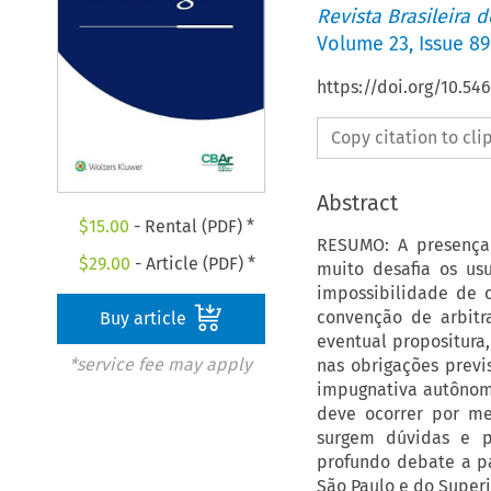
Revista Brasileira 
Volume
23
,
Issue 89
https://doi.org/10.5
Copy citation to cl
Abstract
$
15.00
- Rental (PDF) *
RESUMO: A presença 
$
29.00
- Article (PDF) *
muito desafia os us
impossibilidade de c
convenção de arbit
Buy article
eventual propositura
*service fee may apply
nas obrigações previ
impugnativa autônoma
deve ocorrer por me
surgem dúvidas e p
profundo debate a pa
São Paulo e do Superi