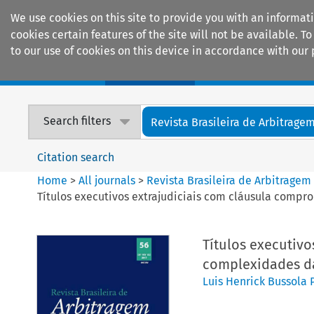
We use cookies on this site to provide you with an informat
cookies certain features of the site will not be available.
to our use of cookies on this device in accordance with our 
Home
Journals
Encyclopaedias
Search filters
Revista Brasileira de Arbitrage
Citation search
Home
>
All journals
>
Revista Brasileira de Arbitragem
Títulos executivos extrajudiciais com cláusula comp
Títulos executivo
complexidades da
Luis Henrick Bussola 