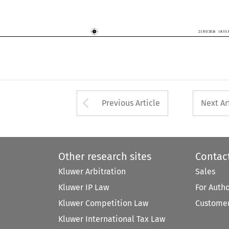
Arrow button used 
Previous Article
Next Ar
Other research sites
Contac
Kluwer Arbitration
Sales
Kluwer IP Law
For Auth
Kluwer Competition Law
Customer
Kluwer International Tax Law