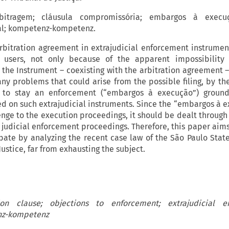
bitragem; cláusula compromissória; embargos à execuç
ial; kompetenz-kompetenz.
rbitration agreement in extrajudicial enforcement instrumen
n users, not only because of the apparent impossibility 
the Instrument – coexisting with the arbitration agreement 
ny problems that could arise from the possible filing, by th
 to stay an enforcement (“embargos à execução”) groun
ed on such extrajudicial instruments. Since the “embargos à e
ge to the execution proceedings, it should be dealt through 
 judicial enforcement proceedings. Therefore, this paper aims
bate by analyzing the recent case law of the São Paulo Stat
Justice, far from exhausting the subject.
ation clause; objections to enforcement; extrajudicial e
nz-kompetenz