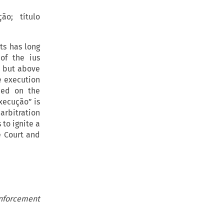
ão; título
ts has long
of the ius
– but above
e execution
ded on the
xecução” is
arbitration
 to ignite a
e Court and
nforcement