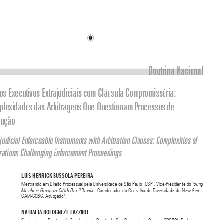



Doutrina Nacional

Títulos Executivos Extrajudiciais com Cláusula Compromissória: 
Complexidades das Arbitragens Que Questionam Processos de 

Execução

Extrajudicial Enforceable Instruments with Arbitration Clauses: Complexities of 
Arbitrations Challenging Enforcement Proceedings





LUIS HENRICK BUSSOLA PEREIRA



Mestrando em Direito Processual pela Universidade de São Paulo (USP). Vice-Presidente do 
Young 
. Coordenador do Conselho de Diversidade do New Gen – 
Members Group do CIArb Brazil Branch
1
CAM-CCBC. Advogado
.


NATHALIA BOLOGNEZE LAZZURI