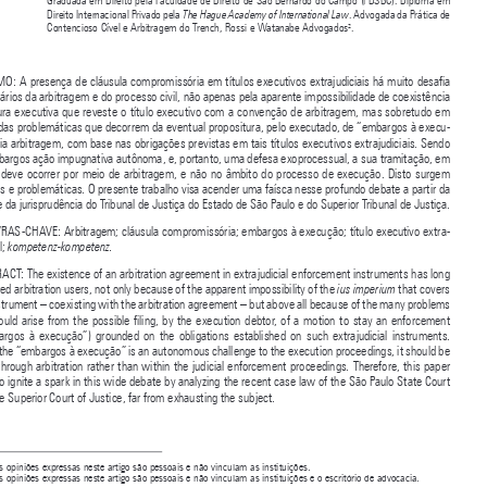



Graduada em Direito pela Faculdade de Direito de São Bernardo do Campo (FDSBC). Diploma em 
Direito Internacional Privado pela 
. Advogada da Prática de 
The Hague Academy of International Law



2
Contencioso Cível e Arbitragem do Trench, Rossi e Watanabe Advogados
.

RESUMO: A presença de cláusula compromissória em títulos executivos extrajudiciais há muito desafia 
os usuários da arbitragem e do processo civil, não apenas pela aparente impossibilidade de coexistência 

da figura executiva que reveste o título executivo com a convenção de arbitragem, mas sobretudo em 

razão das problemáticas que decorrem da eventual propositura, pelo executado, de “embargos à execu-

ção” via arbitragem, com base nas obrigações previstas em tais títulos executivos extrajudiciais. Sendo 

os embargos ação impugnativa autônoma, e, portanto, uma defesa exoprocessual, a sua tramitação, em 
regra, deve ocorrer por meio de arbitragem, e não no âmbito do processo de execução. Disto surgem 

dúvidas e problemáticas. O presente trabalho visa acender uma faísca nesse profundo debate a partir da 

análise da jurisprudência do Tribunal de Justiça do Estado de São Paulo e do Superior Tribunal de Justiça.

PALAVRAS-CHAVE: Arbitragem; cláusula compromissória; embargos à execução; título executivo extra-

judicial; 
kompetenz-kompetenz.

ABSTRACT: The existence of an arbitration agreement in extrajudicial enforcement instruments has long 


bothered arbitration users, not only because of the apparent impossibility of the 
 that covers 
ius imperium
the Instrument – coexisting with the arbitration agreement – but above all because of the many problems 
that  could  arise  from  the  possible  filing,  by  the  execution  debtor,  of  a  motion  to  stay  an  enforcement  

(“embargos  à  execução”)  grounded  on  the  obligations  established  on  such  extrajudicial  instruments.  



Since the “embargos à execução” is an autonomous challenge to the execution proceedings, it should be 

dealt through arbitration rather than within the judicial enforcement proceedings. Therefore, this paper 

aims to ignite a spark in this wide debate by analyzing the recent case law of the São Paulo State Court 
and the Superior Court of Justice, far from exhausting the subject.




1 
As opiniões expressas neste artigo são pessoais e não vinculam as instituições.

2 
As opiniões expressas neste artigo são pessoais e não vinculam as instituições e o escritório de advocacia.
  27
  27
21/05/2026   18:55:33
21/05/2026   18:55:33

