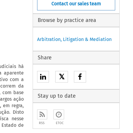
Contact our sales team
Browse by practice area
Arbitration, Litigation & Mediation
Share
diciais há
a aparente
𝕏
utivo com a
ecorrem da
m, com base
Stay up to date
bargos ação
, em regra,
ção. Disto
ísca nesse
RSS
ETOC
o Estado de