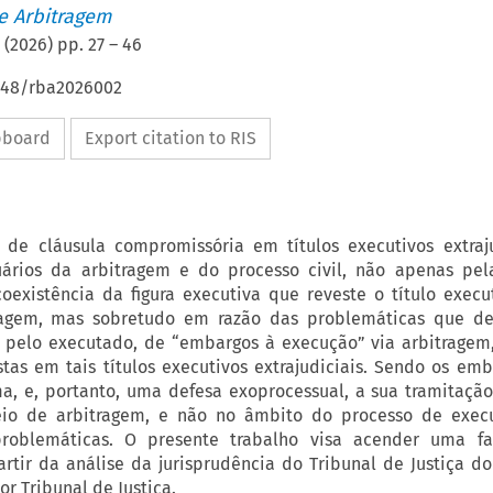
de Arbitragem
(
2026
) pp.
27
–
46
4648/rba2026002
ipboard
Export citation to RIS
de cláusula compromissória em títulos executivos extraju
uários da arbitragem e do processo civil, não apenas pel
oexistência da figura executiva que reveste o título exec
ragem, mas sobretudo em razão das problemáticas que d
, pelo executado, de “embargos à execução” via arbitrage
stas em tais títulos executivos extrajudiciais. Sendo os em
, e, portanto, uma defesa exoprocessual, a sua tramitação
io de arbitragem, e não no âmbito do processo de execu
roblemáticas. O presente trabalho visa acender uma fa
rtir da análise da jurisprudência do Tribunal de Justiça d
or Tribunal de Justiça.