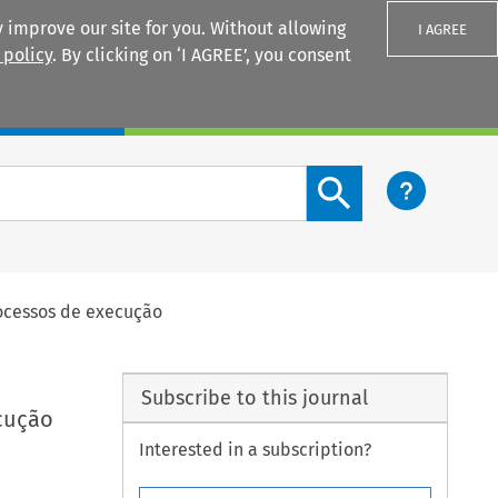
 improve our site for you. Without allowing
I AGREE
 policy
. By clicking on ‘I AGREE’, you consent
Login
Search content button
rocessos de execução
Subscribe to this journal
cução
Interested in a subscription?