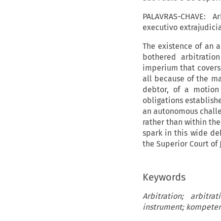
PALAVRAS-CHAVE: Ar
executivo extrajudic
The existence of an a
bothered arbitratio
imperium that covers 
all because of the ma
debtor, of a motion
obligations establish
an autonomous challen
rather than within the
spark in this wide de
the Superior Court of 
Keywords
Arbitration; arbitr
instrument; kompete