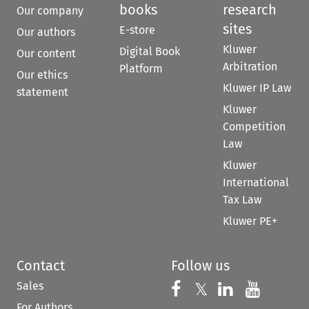
books
research
Our company
sites
E-store
Our authors
Kluwer
Digital Book
Our content
Arbitration
Platform
Our ethics
Kluwer IP Law
statement
Kluwer
Competition
Law
Kluwer
International
Tax Law
Kluwer PE+
Contact
Follow us
Sales
Follow us on 
Follow us on Fac
𝕏
Follow us 
Follow
For Authors