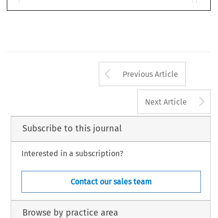
e de certos casos de 
sub-rogação de direitos
. 
A pessoa inicial é, então, desobrigada de sua obrigação
. A 
extensão
RBA_11.p65
46
25/9/2013, 16:37
Arrow button us
Previous Article
A
Next Article
Subscribe to this journal
Interested in a subscription?
Contact our sales team
Browse by practice area