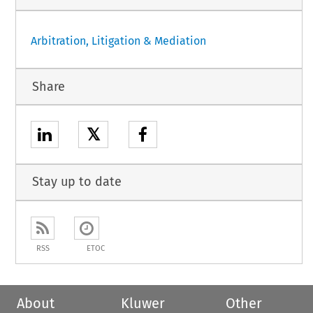
Arbitration, Litigation & Mediation
Share
𝕏
Stay up to date
RSS
ETOC
About
Kluwer
Other