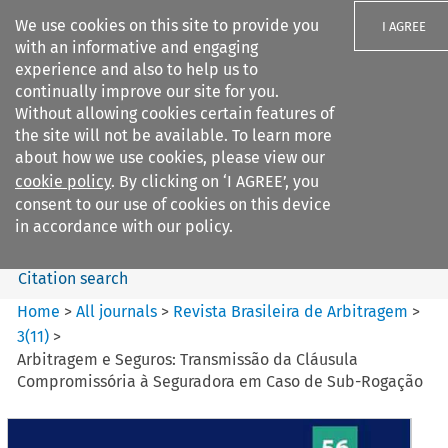
We use cookies on this site to provide you
I AGREE
with an informative and engaging
experience and also to help us to
continually improve our site for you.
Without allowing cookies certain features of
the site will not be available. To learn more
Search filters
about how we use cookies, please view our
Search content but
cookie policy
. By clicking on ‘I AGREE’, you
Revista Brasileira de
consent to our use of cookies on this device
Arbitragem
in accordance with our policy.
Citation search
Home
>
All journals
>
Revista Brasileira de Arbitragem
>
3
(
11
)
>
Arbitragem e Seguros: Transmissão da Cláusula
Compromissória à Seguradora em Caso de Sub-Rogação