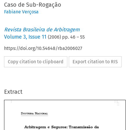
Caso de Sub-Rogação
Fabiane Verçosa
Revista Brasileira de Arbitragem
Volume
3
,
Issue 11
(
2006
) pp.
46
–
55
https://doi.org/10.54648/rba2006027
Copy citation to clipboard
Export citation to RIS
Extract
D
 N
OUTRINA
ACIONAL
Arbitragem  e  Seguros:  Transmissão  da




Cláusula  Compromissória  à  Seguradora
em  Caso  de  Sub-Rogação
*
