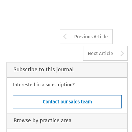
RBA_11.p65
56
25/9/2013, 16:37
Arrow button us
Previous Article
A
Next Article
Subscribe to this journal
Interested in a subscription?
Contact our sales team
Browse by practice area