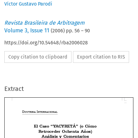
Víctor Gustavo Parodi
Revista Brasileira de Arbitragem
Volume
3
,
Issue 11
(
2006
) pp.
56
–
90
https://doi.org/10.54648/rba2006028
Copy citation to clipboard
Export citation to RIS
Extract
D
 I
OUTRINA
NTERNACIONAL
El  Caso  “YACYRETÁ”  (o  Cómo




Retroceder  Ochenta  Años)
Análisis  y  Comentarios


