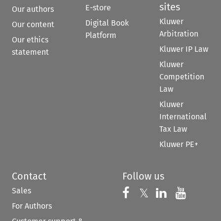
sites
E-store
Our authors
Kluwer
Digital Book
Our content
Arbitration
Platform
Our ethics
Kluwer IP Law
statement
Kluwer
Competition
Law
Kluwer
International
Tax Law
Kluwer PE+
Contact
Follow us
Sales
Follow us on 
Follow us on Fac
𝕏
Follow us 
Follow
For Authors