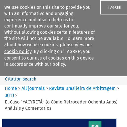
We use cookies on this site to provide you
I AGREE
with an informative and engaging
experience and also to help us to
continually improve our site for you.
Without allowing cookies certain features of
the site will not be available. To learn more
Search filters
about how we use cookies, please view our
Search content but
cookie policy
. By clicking on ‘I AGREE’, you
Revista Brasileira de
consent to our use of cookies on this device
Arbitragem
in accordance with our policy.
Citation search
Home
>
All journals
>
Revista Brasileira de Arbitragem
>
3
(
11
)
>
El Caso “YACYRETÁ” (o Cómo Retroceder Ochenta Años)
Análisis y Comentarios