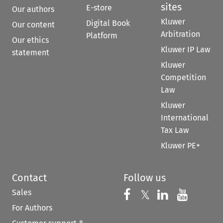
sites
E-store
Our authors
Kluwer
Digital Book
Our content
Arbitration
Platform
Our ethics
Kluwer IP Law
statement
Kluwer
Competition
Law
Kluwer
International
Tax Law
Kluwer PE+
Contact
Follow us
Sales
Follow us on 
Follow us on Fac
𝕏
Follow us 
Follow
For Authors