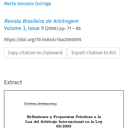
Marta Gonzalo Quiroga
Revista Brasileira de Arbitragem
Volume
3
,
Issue 9
(
2006
) pp.
71
–
86
https://doi.org/10.54648/rba2006005
Copy citation to clipboard
Export citation to RIS
Extract
D
 I
OUTRINA
NTERNACIONAL
Reflexiones  y  Propuestas  Prácticas  a  la




Luz del Arbitraje Internacional en la Ley
60/2003


