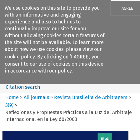
We use cookies on this site to provide you
I AGREE
with an informative and engaging
experience and also to help us to
continually improve our site for you.
Without allowing cookies certain features of
the site will not be available. To learn more
Search filters
about how we use cookies, please view our
Search content but
cookie policy
. By clicking on ‘I AGREE’, you
Revista Brasileira de
consent to our use of cookies on this device
Arbitragem
in accordance with our policy.
Citation search
Home
>
All journals
>
Revista Brasileira de Arbitragem
>
3
(
9
)
>
Reflexiones y Propuestas Prácticas a la Luz del Arbitraje
Internacional en la Ley 60/2003