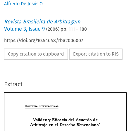
Alfrédo De Jesús O.
Revista Brasileira de Arbitragem
Volume
3
,
Issue 9
(
2006
) pp.
111
–
180
https://doi.org/10.54648/rba2006007
Copy citation to clipboard
Export citation to RIS
Extract
D
 I
OUTRINA
NTERNACIONAL
Validez y Eficacia del Acuerdo de




Arbitraje en el Derecho Venezolano
*



Alfredo De Jesús O.