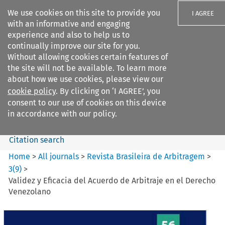
We use cookies on this site to provide you
I AGREE
with an informative and engaging
experience and also to help us to
continually improve our site for you.
Without allowing cookies certain features of
the site will not be available. To learn more
Search filters
about how we use cookies, please view our
Search content but
cookie policy
. By clicking on ‘I AGREE’, you
Revista Brasileira de
consent to our use of cookies on this device
Arbitragem
in accordance with our policy.
Citation search
Home
>
All journals
>
Revista Brasileira de Arbitragem
>
3
(
9
)
>
Validez y Eficacia del Acuerdo de Arbitraje en el Derecho
Venezolano