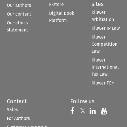
sites
E-store
Our authors
Kluwer
Digital Book
Our content
Arbitration
Platform
Our ethics
Kluwer IP Law
statement
Kluwer
Competition
Law
Kluwer
International
Tax Law
Kluwer PE+
Contact
Follow us
Sales
Follow us on 
Follow us on Fac
𝕏
Follow us 
Follow
For Authors