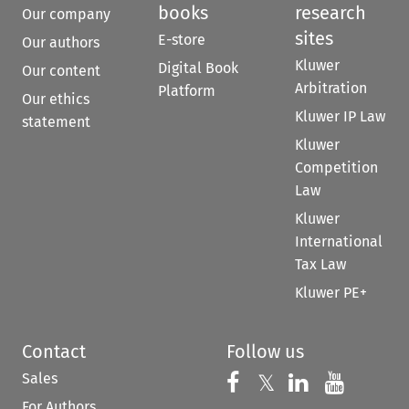
books
research
Our company
sites
E-store
Our authors
Kluwer
Digital Book
Our content
Arbitration
Platform
Our ethics
Kluwer IP Law
statement
Kluwer
Competition
Law
Kluwer
International
Tax Law
Kluwer PE+
Contact
Follow us
Sales
Follow us on 
Follow us on Fac
𝕏
Follow us 
Follow
For Authors