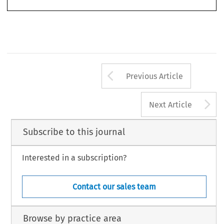
âmbito do direito societário, tem gerado bastante discussão na doutrina ju-
Arrow button us
Previous Article
A
Next Article
Subscribe to this journal
Interested in a subscription?
Contact our sales team
Browse by practice area