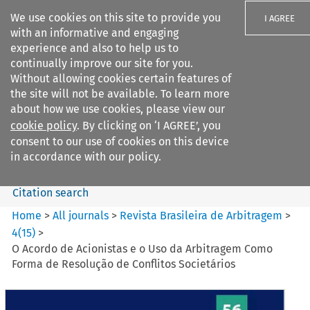
We use cookies on this site to provide you
I AGREE
with an informative and engaging
experience and also to help us to
continually improve our site for you.
Without allowing cookies certain features of
the site will not be available. To learn more
Search filters
about how we use cookies, please view our
Search content but
cookie policy
. By clicking on ‘I AGREE’, you
Revista Brasileira de
consent to our use of cookies on this device
Arbitragem
in accordance with our policy.
Citation search
Home
>
All journals
>
Revista Brasileira de Arbitragem
>
4
(
15
)
>
O Acordo de Acionistas e o Uso da Arbitragem Como
Forma de Resolução de Conflitos Societários