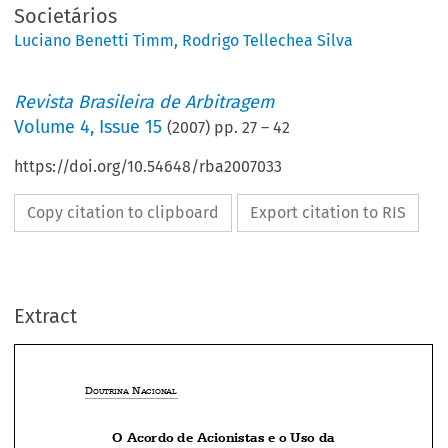
Societários
Luciano Benetti Timm
,
Rodrigo Tellechea Silva
Revista Brasileira de Arbitragem
Volume
4
,
Issue 15
(
2007
) pp.
27
–
42
https://doi.org/10.54648/rba2007033
Copy citation to clipboard
Export citation to RIS
Extract
D
 N
OUTRINA
ACIONAL
O Acordo de Acionistas e o Uso da




Arbitragem Como Forma de Resolução
de Conflitos Societários
