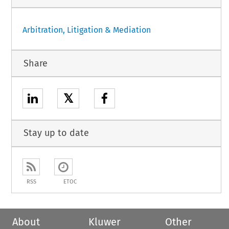
Arbitration, Litigation & Mediation
Share
𝕏
Stay up to date
RSS
ETOC
About
Kluwer
Other