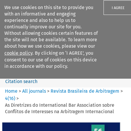
We use cookies on this site to provide you
I AGREE
with an informative and engaging
experience and also to help us to
continually improve our site for you.
Without allowing cookies certain features of
the site will not be available. To learn more
Search filters
about how we use cookies, please view our
Search content but
cookie policy
. By clicking on ‘I AGREE’, you
Revista Brasileira de
consent to our use of cookies on this device
Arbitragem
in accordance with our policy.
Citation search
Home
>
All journals
>
Revista Brasileira de Arbitragem
>
4
(
16
)
>
As Diretrizes do International Bar Association sobre
Conflitos de Interesses na Arbitragem Internacional