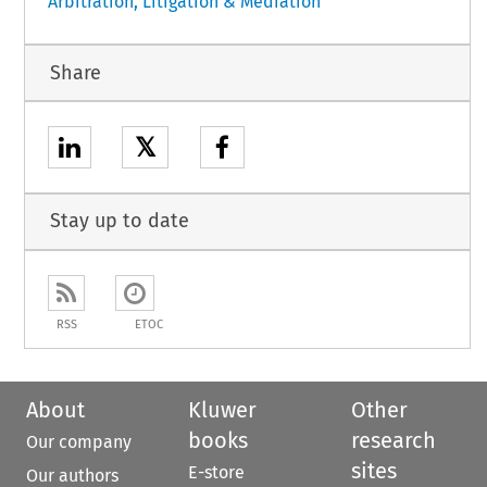
Arbitration, Litigation & Mediation
Share
𝕏
Stay up to date
RSS
ETOC
About
Kluwer
Other
books
research
Our company
sites
E-store
Our authors