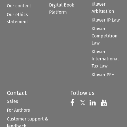
Kluwer
Digital Book
Our content
Arbitration
Platform
Our ethics
Kluwer IP Law
statement
Kluwer
Competition
Law
Kluwer
International
Tax Law
Kluwer PE+
Contact
Follow us
Sales
Follow us on 
Follow us on Fac
𝕏
Follow us 
Follow
For Authors
Customer support &
feedback