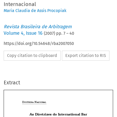
Internacional
Maria Claudia de Assis Procopiak
Revista Brasileira de Arbitragem
Volume
4
,
Issue 16
(
2007
) pp.
7
–
40
https://doi.org/10.54648/rba2007050
Copy citation to clipboard
Export citation to RIS
Extract
D
 N
OUTRINA
ACIONAL
As Diretrizes do International Bar




Association
sobre Conflitos de Interesses
na Arbitragem Internacional
