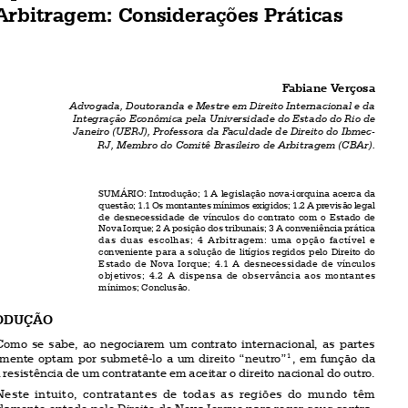

A Eleição do Direito do Estado de Nova
Iorque em Contratos Internacionais e a
Arbitragem: Considerações Práticas



Fabiane Verçosa


Advogada, Doutoranda e Mestre em Direito Internacional e da
Integração Econômica pela Universidade do Estado do Rio de
Janeiro (UERJ), Professora da Faculdade de Direito do Ibmec-
RJ, Membro do Comitê Brasileiro de Arbitragem (CBAr).


SUMÁRIO: Introdução; 1 A legislação nova-iorquina acerca da

questão; 1.1 Os montantes mínimos exigidos; 1.2 A previsão legal
de  desnecessidade  de  vínculos  do  contrato  com  o  Estado  de

Nova Iorque; 2 A posição dos tribunais; 3 A conveniência prática

das  duas  escolhas;  4  Arbitragem:  uma  opção  factível  e

conveniente para a solução de litígios regidos pelo Direito do
Estado  de  Nova  Iorque;  4.1  A  desnecessidade  de  vínculos

objetivos;  4.2  A  dispensa  de  observância  aos  montantes

mínimos; Conclusão.

INTRODUÇÃO

Como  se  sabe,  ao  negociarem  um  contrato  internacional,  as  partes
normalmente  optam  por  submetê-lo  a  um  direito  “neutro”
, em função da
1

natural resistência de um contratante em aceitar o direito nacional do outro.



Neste  intuito,  contratantes  de  todas  as  regiões  do  mundo  têm
reiteradamente optado pelo Direito de Nova Iorque para reger seus contra-

tos internacionais – sobretudo aqueles de caráter financeiro. E, na mesma
esteira, os tribunais daquele Estado norte-americano vêm sendo repetida-

mente escolhidos para dirimir os conflitos advindos de tais pactos.