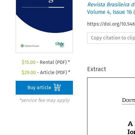
Revista Brasileira 
Volume
4
,
Issue 16
(
https://doi.org/10.5
Copy citation to cl
$
15.00
- Rental (PDF) *
Extract
$
29.00
- Article (PDF) *
Buy article

*service fee may apply