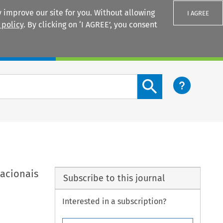
 improve our site for you. Without allowing
I AGREE
 policy
. By clicking on ‘I AGREE’, you consent
Login
Search content button
nacionais
Subscribe to this journal
Interested in a subscription?