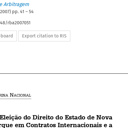
de Arbitragem
2007
) pp.
41
–
54
4648/rba2007051
ipboard
Export citation to RIS





D
 N
OUTRINA
ACIONAL