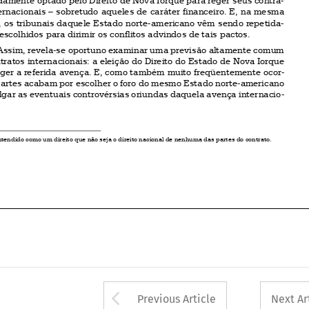

Assim, revela-se oportuno examinar uma previsão altamente comum

em contratos internacionais: a eleição do Direito do Estado de Nova Iorque

para reger a referida avença. E, como também muito freqüentemente ocor-

re, as partes acabam por escolher o foro do mesmo Estado norte-americano
para julgar as eventuais controvérsias oriundas daquela avença internacio-

nal.


1
Aí entendido como um direito que não seja o direito nacional de nenhuma das partes do contrato.



Arrow button used 
Previous Article
Next Ar