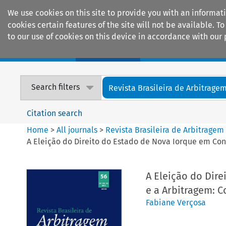
We use cookies on this site to provide you with an informat
cookies certain features of the site will not be available.
to our use of cookies on this device in accordance with our 
Home
Journals
Encyclopaedias
Search filters
Revista Brasileira de Arbitrage
Citation search
Home
>
All journals
>
Revista Brasileira de Arbitragem
A Eleição do Direito do Estado de Nova Iorque em Cont
A Eleição do Dire
e a Arbitragem: C
Fabiane Verçosa