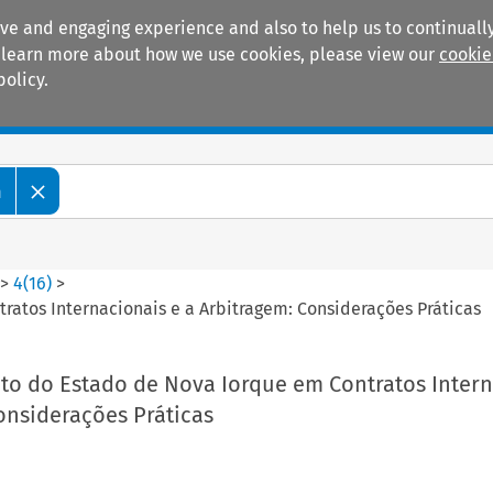
ive and engaging experience and also to help us to continually
 To learn more about how we use cookies, please view our
cookie
policy.
Manuals
Practice areas
m
>
4
(
16
)
>
ratos Internacionais e a Arbitragem: Considerações Práticas
ito do Estado de Nova Iorque em Contratos Inter
onsiderações Práticas