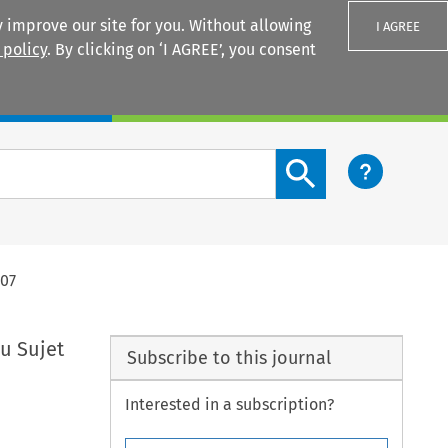
 improve our site for you. Without allowing
I AGREE
 policy
. By clicking on ‘I AGREE’, you consent
Login
Search content button
007
au Sujet
Subscribe to this journal
Interested in a subscription?