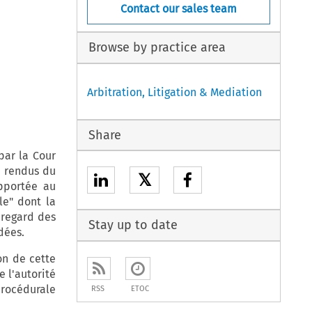
Contact our sales team
Browse by practice area
Arbitration, Litigation & Mediation
Share
par la Cour
i rendus du
𝕏
apportée au
le" dont la
 regard des
Stay up to date
dées.
on de cette
 l'autorité
procédurale
RSS
ETOC