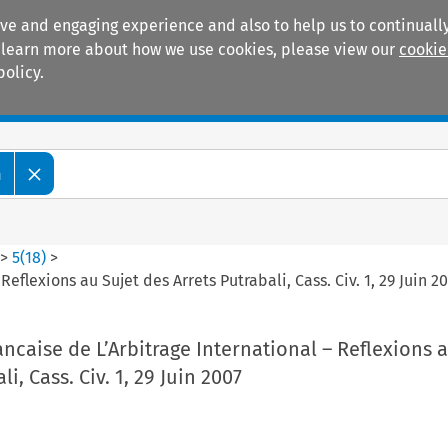
ive and engaging experience and also to help us to continually
 To learn more about how we use cookies, please view our
cookie
policy.
Manuals
Practice areas
m
>
5
(
18
)
>
eflexions au Sujet des Arrets Putrabali, Cass. Civ. 1, 29 Juin 2
ncaise de L’Arbitrage International – Reflexions 
i, Cass. Civ. 1, 29 Juin 2007