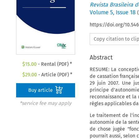
Revista Brasileira 
Volume
5
,
Issue 18
(
https://doi.org/10.5
Copy citation to cl
Abstract
$
15.00
- Rental (PDF) *
RESUME: La conceptio
$
29.00
- Article (PDF) *
de cassation français
29 juin 2007. Une ju
principe d'autonomie 
Buy article
reconnaissance et la
*service fee may apply
règles applicables da
Le traitement de l'in
autonomie de la sente
de chose jugée "fonc
pourrait aussi, selon c