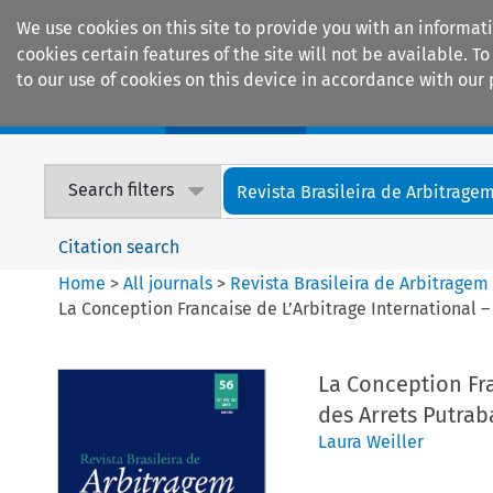
We use cookies on this site to provide you with an informat
cookies certain features of the site will not be available.
to our use of cookies on this device in accordance with our 
Home
Journals
Encyclopaedias
Search filters
Revista Brasileira de Arbitrage
Citation search
Home
>
All journals
>
Revista Brasileira de Arbitragem
La Conception Francaise de L’Arbitrage International – R
La Conception Fra
des Arrets Putrabal
Laura Weiller