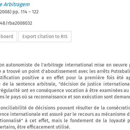
de Arbitragem
2008
) pp.
114
–
122
4648/rba2008032
ipboard
Export citation to RIS
n autonomiste de l'arbitrage international mise en oeuvre 
e a trouvé un point d'aboutissement avec les arrêts Putrabal
stification positive a en effet pour la première fois été 
de la sentence arbitrale, "décision de justice internationa
 régularité ont en conséquence vocation à être examinées au
ns le pays où sa reconnaissance et son exécution sont deman
conciliabilité de décisions pouvant résulter de la consécrati
nce interna­tionale est assuré par le recours au mécanisme de
tionnalisé" à cet effet, mais le fondement de la loyauté 
ertains, être efficacement utilisé.