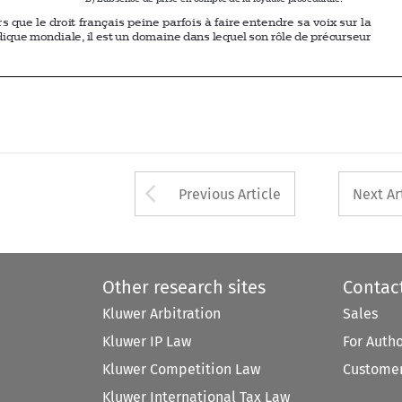


Arrow button used 
Previous Article
Next Ar
Other research sites
Contac
Kluwer Arbitration
Sales
Kluwer IP Law
For Auth
Kluwer Competition Law
Customer
Kluwer International Tax Law