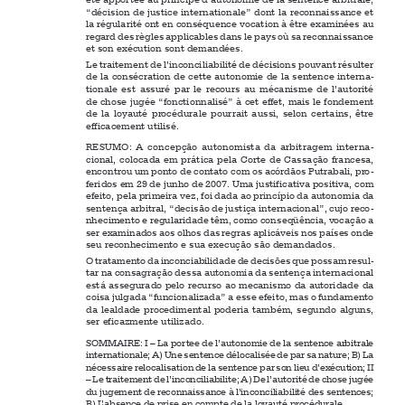
point d’aboutissement avec les arrêts Putrabali rendus du 29 juin 

2007. Une justification positive a en effet pour la première fois 
été apportée au principe d’autonomie de la sentence arbitrale, 

“décision de justice internationale” dont la reconnaissance et 

la régularité ont en conséquence vocation à être examinées au 

regard des règles applicables dans le pays où sa reconnaissance 
et son exécution sont demandées.

Le traitement de l’inconciliabilité de décisions pouvant résulter 


de la consécration de cette autonomie de la sentence interna
-
tionale  est  assuré  par  le  recours  au  mécanisme  de  l’autorité  

de chose jugée “fonctionnalisé” à cet effet, mais le fondement 

de  la  loyauté  procédurale  pourrait  aussi,  selon  certains,  être  
efficacement utilisé.


RESUMO:  A  concepção  autonomista  da  arbitragem  interna
-
cional, colocada em prática pela Corte de Cassação francesa, 
encontrou um ponto de contato com os acórdãos Putrabali, pro
-


feridos em 29 de junho de 2007. Uma justificativa positiva, com 

efeito, pela primeira vez, foi dada ao princípio da autonomia da 


sentença arbitral, “decisão de justiça internacional”, cujo reco
-
nhecimento e regularidade têm, como conseqüência, vocação a 

ser examinados aos olhos das regras aplicáveis nos países onde 

seu reconhecimento e sua execução são demandados.


O tratamento da inconciabilidade de decisões que possam resul
-
tar na consagração dessa autonomia da sentença internacional 

está assegurado pelo recurso ao mecanismo da autoridade da 

coisa julgada “funcionalizada” a esse efeito, mas o fundamento 
da lealdade procedimental poderia também, segundo alguns, 

ser eficazmente utilizado.


SOMMAIRE: I – La portee de l’autonomie de la sentence arbitrale 

internationale; A) Une sentence délocalisée de par sa nature; B) La 

nécessaire relocalisation de la sentence par son lieu d’exécution; II 
– Le traitement de l’inconciliabilite; A) De l’autorité de chose jugée 

du jugement de reconnaissance à l’inconciliabilité des sentences; 

B) L’absence de prise en compte de la loyauté procédurale.

Alors que le droit français peine parfois à faire entendre sa voix sur la 
scène juridique mondiale, il est un domaine dans lequel son rôle de précurseur 





