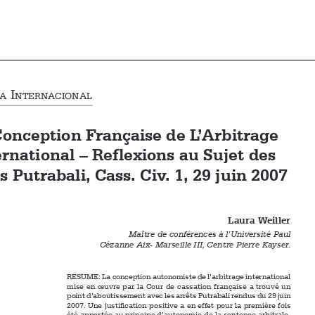






D
 i
outrina
nternacional
La Conception Française de L’Arbitrage 
International – Reflexions au Sujet des 

Arrets Putrabali, Cass. Civ. 1, 29 juin 2007


Laura Weiller
Maître de conférences à l’Université Paul 

Cézanne Aix- Marseille III, Centre Pierre Kayser.



RESUME: La conception autonomiste de l’arbitrage international 
mise en œuvre par la Cour de cassation française a trouvé un 
