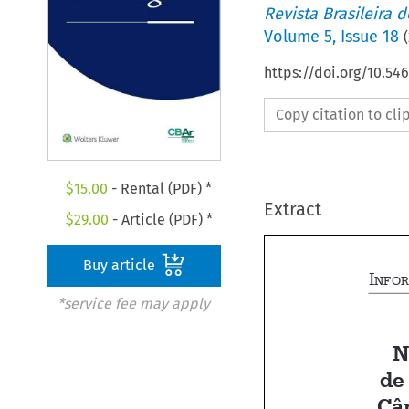
Revista Brasileira 
Volume
5
,
Issue 18
(
https://doi.org/10.5
Copy citation to cl
$
15.00
- Rental (PDF) *
Extract
$
29.00
- Article (PDF) *
Buy article

*service fee may apply