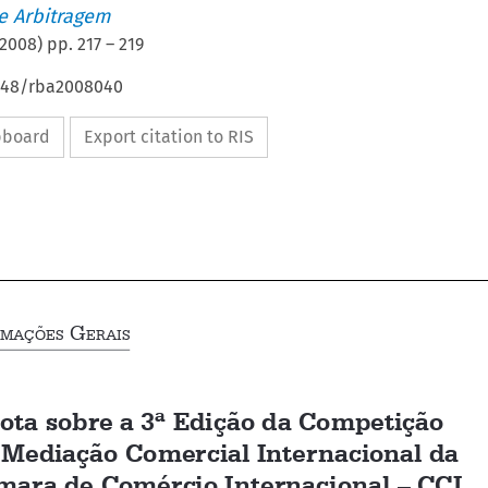
de Arbitragem
2008
) pp.
217
–
219
4648/rba2008040
ipboard
Export citation to RIS





i
 G
nformações
erais
