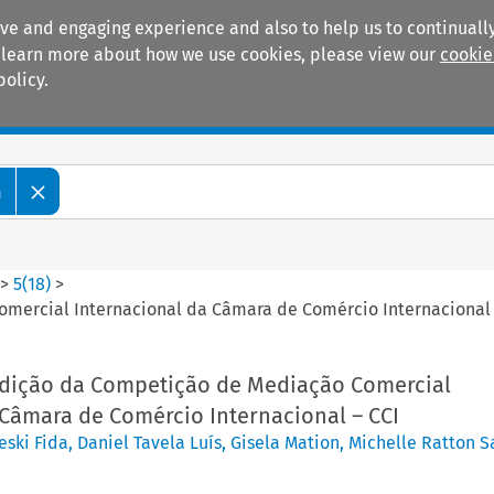
ive and engaging experience and also to help us to continually
 To learn more about how we use cookies, please view our
cookie
policy.
Manuals
Practice areas
m
>
5
(
18
)
>
mercial Internacional da Câmara de Comércio Internacional 
Edição da Competição de Mediação Comercial
 Câmara de Comércio Internacional – CCI
eski Fida
,
Daniel Tavela Luís
,
Gisela Mation
,
Michelle Ratton S