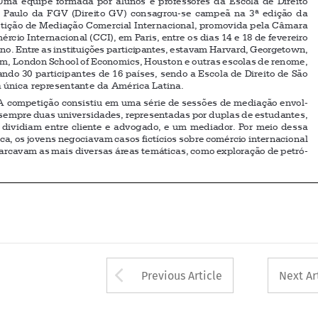

Fordham, London School of Economics, Houston e outras escolas de renome, 

totalizando 30 participantes de 16 países, sendo a Escola de Direito de São 
Paulo a única representante da América Latina.

A competição consistiu em uma série de sessões de mediação envol
-

vendo sempre duas universidades, representadas por duplas de estudantes, 

que se dividiam entre cliente e advogado, e um mediador. Por meio dessa 

dinâmica, os jovens negociavam casos fictícios sobre comércio internacional 
que abarcavam as mais diversas áreas temáticas, como exploração de petró
-









Arrow button used 
Previous Article
Next Ar