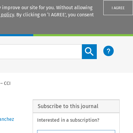
 improve our site for you. Without allowing
I AGREE
 policy
. By clicking on ‘I AGREE’, you consent
Login
Search content button
– CCI
Subscribe to this journal
anchez
Interested in a subscription?