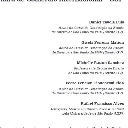
Nota sobre a 3ª Edição da Competição 
de Mediação Comercial Internacional da 
Câmara de Comércio Internacional – CCI



Daniel Tavela Luis
Aluno do Curso de Graduação da Escola 

de Direito de São Paulo da FGV (Direito GV).

Gisela Ferreira Mation

Aluna do Curso de Graduação da Escola 
de Direito de São Paulo da FGV (Direito GV).

Michelle Ratton Sanchez

Professora da Escola de Direito 

de São Paulo da FGV (Direito GV).
Pedro Fenelon Tibucheski Fida

Aluno do Curso de Graduação da Escola 
de Direito de São Paulo da FGV (Direito GV).


Rafael Francisco Alves
Advogado, Mestre em Direito Processual Civil 
pela Universidade de São Paulo (USP).


Uma  equipe  formada  por  alunos  e  professores  da  Escola  de  Direito  

de  São  Paulo  da  FGV  (Direito  GV)  consagrou-se  campeã  na  3ª  edição  da  
Competição de Mediação Comercial Internacional, promovida pela Câmara 
de Comércio Internacional (CCI), em Paris, entre os dias 14 e 18 de fevereiro 
deste ano. Entre as instituições participantes, estavam Harvard, Georgetown, 