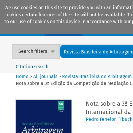
We use cookies on this site to provide you with an informat
cookies certain features of the site will not be available.
to our use of cookies on this device in accordance with our 
Home
Journals
Encyclopaedias
Search filters
Revista Brasileira de Arbitrage
Citation search
Home
>
All journals
>
Revista Brasileira de Arbitragem
Nota sobre a 3ª Edição da Competição de Mediação Co
Nota sobre a 3ª 
Internacional da
Pedro Fenelon Tibuch