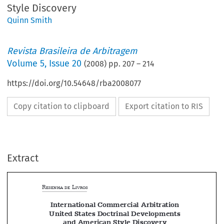
Style Discovery
Quinn Smith
Revista Brasileira de Arbitragem
Volume
5
,
Issue 20
(
2008
) pp.
207
–
214
https://doi.org/10.54648/rba2008077
Copy citation to clipboard
Export citation to RIS
Extract
R
 L
ESENHA
DE
IVROS
International Commercial Arbitration 





United States Doctrinal Developments 

and American Style Discovery

