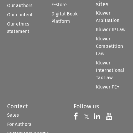
sites
E-store
Our authors
Kluwer
Digital Book
Our content
Arbitration
Platform
Our ethics
Kluwer IP Law
statement
Kluwer
Competition
Law
Kluwer
International
Tax Law
Kluwer PE+
Contact
Follow us
Sales
Follow us on 
Follow us on Fac
𝕏
Follow us 
Follow
For Authors