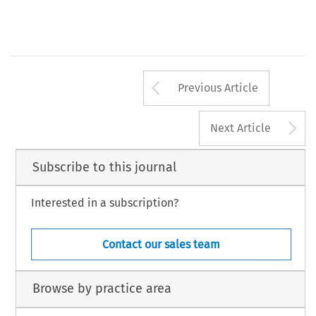
s
ão. Tamb
ém sempre agrade
ç
o a minha s
ócia, Lady Usma.
Arrow button us
Previous Article
A
Next Article
Subscribe to this journal
Interested in a subscription?
Contact our sales team
Browse by practice area