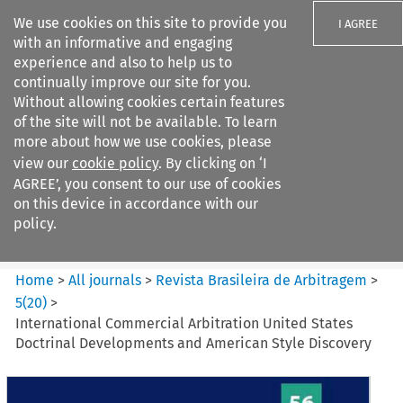
We use cookies on this site to provide you
I AGREE
with an informative and engaging
experience and also to help us to
continually improve our site for you.
Without allowing cookies certain features
of the site will not be available. To learn
Search filters
more about how we use cookies, please
Search content but
view our
cookie policy
. By clicking on ‘I
Revista Brasileira de
AGREE’, you consent to our use of cookies
Arbitragem
on this device in accordance with our
policy.
Citation search
Home
>
All journals
>
Revista Brasileira de Arbitragem
>
5
(
20
)
>
International Commercial Arbitration United States
Doctrinal Developments and American Style Discovery