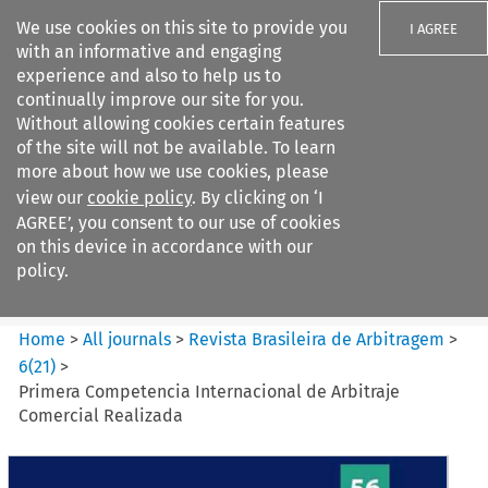
We use cookies on this site to provide you
I AGREE
with an informative and engaging
experience and also to help us to
continually improve our site for you.
Without allowing cookies certain features
of the site will not be available. To learn
Search filters
more about how we use cookies, please
Search content but
view our
cookie policy
. By clicking on ‘I
Revista Brasileira de
AGREE’, you consent to our use of cookies
Arbitragem
on this device in accordance with our
policy.
Citation search
Home
>
All journals
>
Revista Brasileira de Arbitragem
>
6
(
21
)
>
Primera Competencia Internacional de Arbitraje
Comercial Realizada