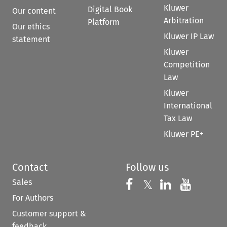
Kluwer
Digital Book
Our content
Arbitration
Platform
Our ethics
Kluwer IP Law
statement
Kluwer
Competition
Law
Kluwer
International
Tax Law
Kluwer PE+
Contact
Follow us
Sales
Follow us on 
Follow us on Fac
𝕏
Follow us 
Follow
For Authors
Customer support &
feedback