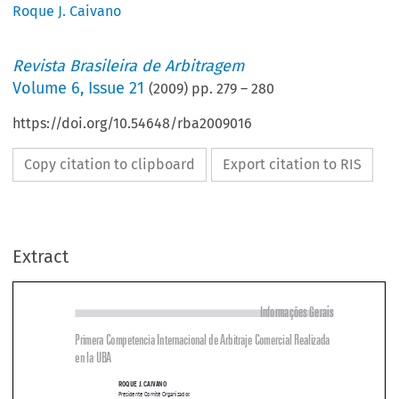
Roque J. Caivano
Revista Brasileira de Arbitragem
Volume
6
,
Issue 21
(
2009
) pp.
279
–
280
https://doi.org/10.54648/rba2009016
Copy citation to clipboard
Export citation to RIS
Extract
Informações Gerais
Primera Competencia Internacional de Arbitraje Comercial Realizada 

en la U  BA



ROQUE J. CAIVANO
Presidente Comité Organizador.

