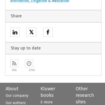
Arbitration, Litigation & Mediation
Share
𝕏
Stay up to date
RSS
ETOC
About
Kluwer
Other
books
research
Our company
sites
E-store
Our authors