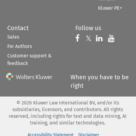
Kluwer PE+
Contact
Follow us
Sales
Follow us on 
Follow us on Fac
𝕏
Follow us 
Follow
For Authors
Customer support &
feedback
When you have to be
right
©
2026
Kluwer Law International BV, and/or its
subsidiaries, licensors, and contributors. All rights
reserved, including rights for text and data mining, AI
training, and similar technologies.
Accessibility Statement
Disclaimer