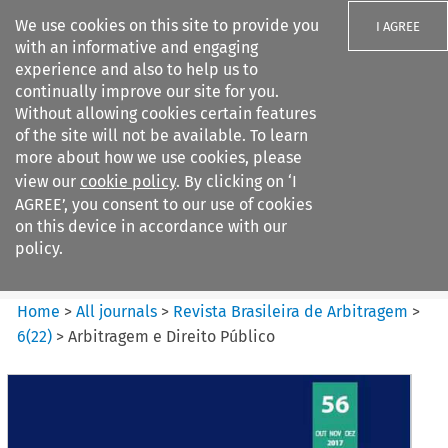
We use cookies on this site to provide you
I AGREE
with an informative and engaging
experience and also to help us to
continually improve our site for you.
Without allowing cookies certain features
of the site will not be available. To learn
Search filters
more about how we use cookies, please
Search content but
view our
cookie policy
. By clicking on ‘I
Revista Brasileira de
AGREE’, you consent to our use of cookies
Arbitragem
on this device in accordance with our
policy.
Citation search
Home
>
All journals
>
Revista Brasileira de Arbitragem
>
6
(
22
)
>
Arbitragem e Direito Público