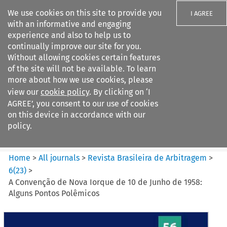
We use cookies on this site to provide you
I AGREE
with an informative and engaging
experience and also to help us to
continually improve our site for you.
Without allowing cookies certain features
of the site will not be available. To learn
Search filters
more about how we use cookies, please
Search content but
view our
cookie policy
. By clicking on ‘I
Revista Brasileira de
AGREE’, you consent to our use of cookies
Arbitragem
on this device in accordance with our
policy.
Citation search
Home
>
All journals
>
Revista Brasileira de Arbitragem
>
6
(
23
)
>
A Convenção de Nova Iorque de 10 de Junho de 1958:
Alguns Pontos Polêmicos