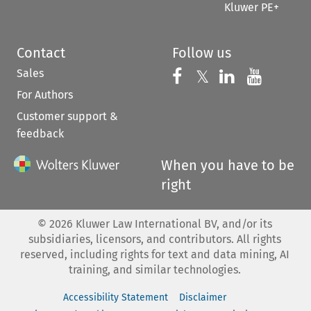
Kluwer PE+
Contact
Follow us
Sales
Follow us on 
Follow us on Fac
𝕏
Follow us 
Follow
For Authors
Customer support &
feedback
When you have to be
right
©
2026
Kluwer Law International BV, and/or its
subsidiaries, licensors, and contributors. All rights
reserved, including rights for text and data mining, AI
training, and similar technologies.
Accessibility Statement
Disclaimer