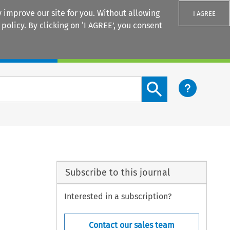
 improve our site for you. Without allowing
I AGREE
 policy
. By clicking on ‘I AGREE’, you consent
Login
Search content button
Subscribe to this journal
Interested in a subscription?
Contact our sales team