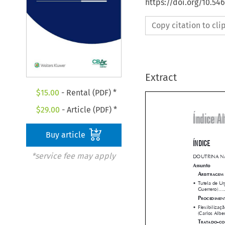
https://doi.org/10.5
Copy citation to cl
Extract
$
15.00
- Rental (PDF) *
$
29.00
- Article (PDF) *
Buy article

*service fee may apply






