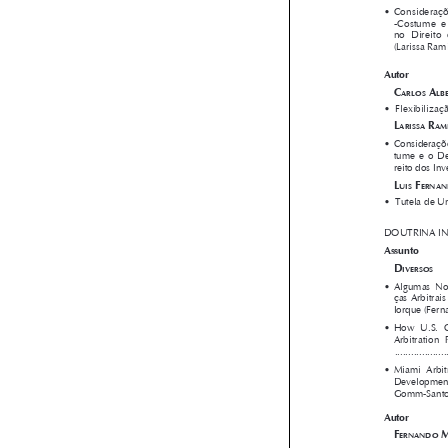






















