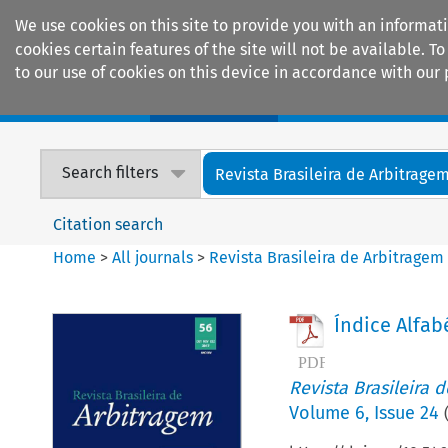
We use cookies on this site to provide you with an informat
cookies certain features of the site will not be available.
to our use of cookies on this device in accordance with our 
Home
Journals
Encyclopaedias
Search filters
Revista Brasileira de Arbitrage
Citation search
Home
>
All journals
>
Revista Brasileira de Arbitragem
Índice Alfab
Revista Brasileira 
Volume
6
,
Issue 24