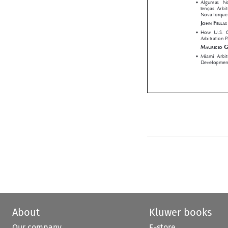






About
Kluwer books
Our company
E-store