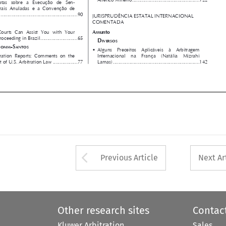


Internacional  na  França  (Natália  Mizrahi
• Miami  Arbitration  Reports:  Comments  on  the 


Development of U.S. Arbitration Law
 ..................
77
Lamas) ...............................................................
142























Arrow button used 
Previous Article
Next Ar
Other research sites
Contac
Kluwer Arbitration
Sales