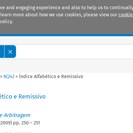
ive and engaging experience and also to help us to continually
 To learn more about how we use cookies, please view our
cookie
policy.
Manuals
Practice areas
m
>
6
(
24
)
>
Índice Alfabético e Remissivo
ético e Remissivo
de Arbitragem
(
2009
) pp.
250
–
251