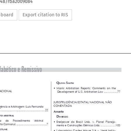
4648/rba2009084
ipboard
Export citation to RIS










Índice Alfabético e Remissivo







ÍNDICE

Q
 S
UINN
MITH


• Miami  Arbitration  Reports:  Comments  on  the


DOUTRINA NACIONAL
 Development of U.S. Arbitration Law
 .................
77

Assunto





A


RBITRAGEM
JURISPRUDÊNCIA ESTATAL NACIONAL NÃO
COMENTADA
• Tutela de Urgência e Arbitragem (Luis Fernando



