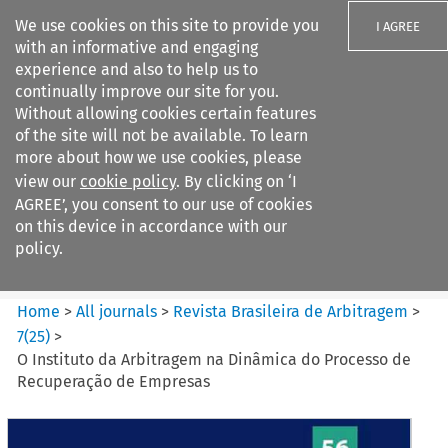
We use cookies on this site to provide you
I AGREE
with an informative and engaging
experience and also to help us to
continually improve our site for you.
Without allowing cookies certain features
of the site will not be available. To learn
Search filters
more about how we use cookies, please
Search content but
view our
cookie policy
. By clicking on ‘I
Revista Brasileira de
AGREE’, you consent to our use of cookies
Arbitragem
on this device in accordance with our
policy.
Citation search
Home
>
All journals
>
Revista Brasileira de Arbitragem
>
7
(
25
)
>
O Instituto da Arbitragem na Dinâmica do Processo de
Recuperação de Empresas