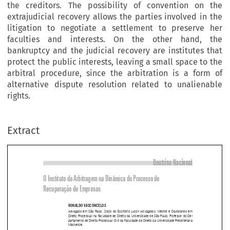
the creditors. The possibility of convention on the
extrajudicial recovery allows the parties involved in the
litigation to negotiate a settlement to preserve her
faculties and interests. On the other hand, the
bankruptcy and the judicial recovery are institutes that
protect the public interests, leaving a small space to the
arbitral procedure, since the arbitration is a form of
alternative dispute resolution related to unalienable
rights.
Extract
Doutrina Nacional
O Instituto da Arbitragem na Dinâmica do Processo de

Recuperação de Empresas


RONALDO VASCONCELOS
Advogado em São Paulo, Sócio do Escritório Lucon Advogados, Mestre e Doutorando em 
Direito Processual na Faculdade de Direito da Universidade de São Paulo, Professor do De
-

partamento de Direito Processual Civil da Faculdade de Direito da Universidade Presbiteriana 

Mackenzie.



