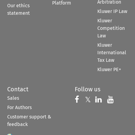
Arbitration
Platform
Our ethics
Kluwer IP Law
statement
Kluwer
Competition
Law
Kluwer
International
Tax Law
Kluwer PE+
Contact
Follow us
Sales
Follow us on 
Follow us on Fac
𝕏
Follow us 
Follow
For Authors
Customer support &
feedback