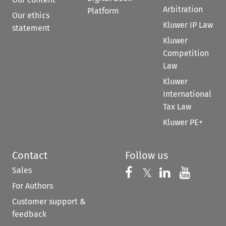
Arbitration
Platform
Our ethics
Kluwer IP Law
statement
Kluwer
Competition
Law
Kluwer
International
Tax Law
Kluwer PE+
Contact
Follow us
Sales
Follow us on 
Follow us on Fac
𝕏
Follow us 
Follow
For Authors
Customer support &
feedback