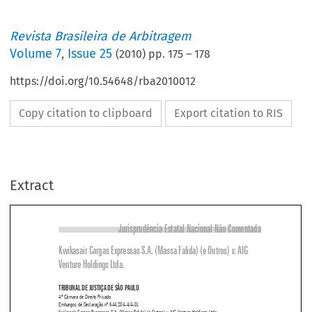
Revista Brasileira de Arbitragem
Volume
7
,
Issue 25
(
2010
) pp.
175
–
178
https://doi.org/10.54648/rba2010012
Copy citation to clipboard
Export citation to RIS
Extract
Jurisprudência Estatal Nacional 
Não 
Comentada
Kwikasair Cargas Expressas S.A. (Massa Falida) (e Outros) 
v
. AIG 



Venture Holdings Ltda.




TRIBUNAL DE JUSTIÇA DE SÃO PAULO
4ª Câmara de Direito Privado

Embargos de Declaração nº 644.204-4/4-01

Kwikasair Cargas Expressas S.A. (Massa Falida) (e Outros) 
 AIG Venture Holdings Ltda.
v.

Relator: Maia da Cunha


