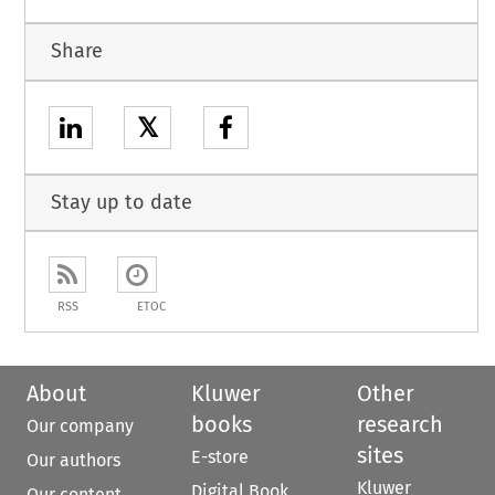
Share
𝕏
Stay up to date
RSS
ETOC
About
Kluwer
Other
books
research
Our company
sites
E-store
Our authors
Kluwer
Digital Book
Our content