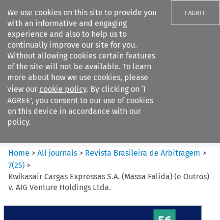
We use cookies on this site to provide you
I AGREE
with an informative and engaging
experience and also to help us to
continually improve our site for you.
Without allowing cookies certain features
of the site will not be available. To learn
Search filters
more about how we use cookies, please
Search content but
view our
cookie policy
. By clicking on ‘I
Revista Brasileira de
AGREE’, you consent to our use of cookies
Arbitragem
on this device in accordance with our
policy.
Citation search
Home
>
All journals
>
Revista Brasileira de Arbitragem
>
7
(
25
)
>
Kwikasair Cargas Expressas S.A. (Massa Falida) (e Outros)
v. AIG Venture Holdings Ltda.