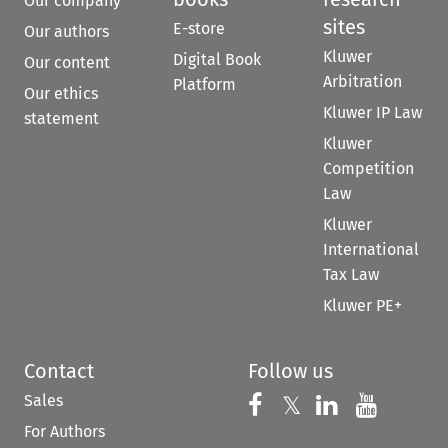
Our company
sites
E-store
Our authors
Kluwer
Digital Book
Our content
Arbitration
Platform
Our ethics
Kluwer IP Law
statement
Kluwer
Competition
Law
Kluwer
International
Tax Law
Kluwer PE+
Contact
Follow us
Sales
Follow us on 
Follow us on Fac
𝕏
Follow us 
Follow
For Authors