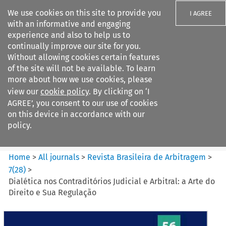
We use cookies on this site to provide you
I AGREE
with an informative and engaging
experience and also to help us to
continually improve our site for you.
Without allowing cookies certain features
of the site will not be available. To learn
Search filters
more about how we use cookies, please
Search content but
view our
cookie policy
. By clicking on ‘I
Revista Brasileira de
AGREE’, you consent to our use of cookies
Arbitragem
on this device in accordance with our
policy.
Citation search
Home
>
All journals
>
Revista Brasileira de Arbitragem
>
7
(
28
)
>
Dialética nos Contraditórios Judicial e Arbitral: a Arte do
Direito e Sua Regulação