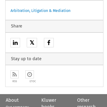
Arbitration, Litigation & Mediation
Share
𝕏
Stay up to date
RSS
ETOC
About
Kluwer
Other
books
research