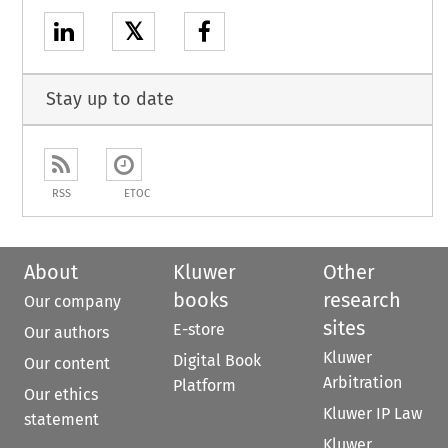
𝕏
Stay up to date
RSS
ETOC
About
Kluwer
Other
books
research
Our company
sites
E-store
Our authors
Kluwer
Digital Book
Our content
Arbitration
Platform
Our ethics
Kluwer IP Law
statement
Kluwer