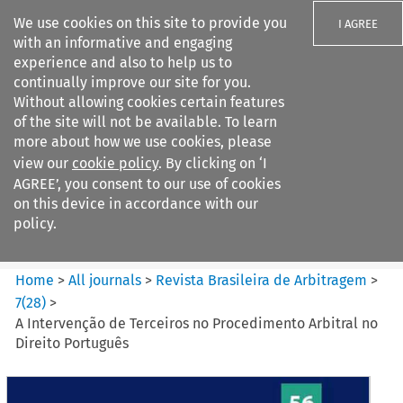
We use cookies on this site to provide you
I AGREE
with an informative and engaging
experience and also to help us to
continually improve our site for you.
Without allowing cookies certain features
of the site will not be available. To learn
Search filters
more about how we use cookies, please
Search content but
view our
cookie policy
. By clicking on ‘I
Revista Brasileira de
AGREE’, you consent to our use of cookies
Arbitragem
on this device in accordance with our
policy.
Citation search
Home
>
All journals
>
Revista Brasileira de Arbitragem
>
7
(
28
)
>
A Intervenção de Terceiros no Procedimento Arbitral no
Direito Português