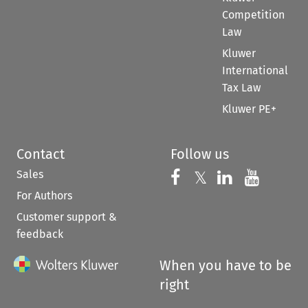
Competition
Law
Kluwer
International
Tax Law
Kluwer PE+
Contact
Follow us
Sales
Follow us on 
Follow us on Fac
𝕏
Follow us 
Follow
For Authors
Customer support &
feedback
When you have to be
right