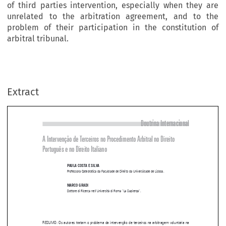
of third parties intervention, especially when they are
unrelated to the arbitration agreement, and to the
problem of their participation in the constitution of
arbitral tribunal.
Extract
Doutrina Internacional
A Intervenção de Terceiros no Procedimento Arbitral no Direito 

Português e no Direito Italiano 


PAULA COSTA E SILVA
Professora Catedrática da Faculdade de Direito da Universidade de Lisboa.


MARCO GRADI
Dottore di Ricerca nell’Università di Roma “La Sapienza”.


RESUMO: Os autores tratam o proble
ma da intervenção de terceiros na arbitragem voluntária na 


sua legislação (portuguesa e italiana), que diferem no fato de que a primeira não trata explicita
-