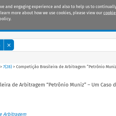
ive and engaging experience and also to help us to continually
 To learn more about how we use cookies, please view our
cookie
policy.
Manuals
Practice areas
m
>
7
(
28
)
>
Competição Brasileira de Arbitragem “Petrônio Muni
leira de Arbitragem “Petrônio Muniz” – Um Caso 
de Arbitragem