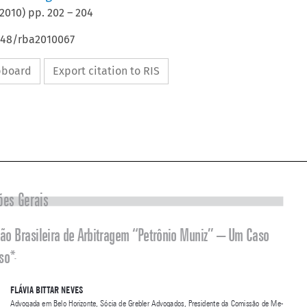
2010
) pp.
202
–
204
4648/rba2010067
ipboard
Export citation to RIS




Informações Gerais

Competição Brasileira de Arbitragem “Petrônio Muniz” – Um Caso 

