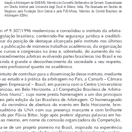

de Sucesso*
-


FLÁVIA BITTAR NEVES

Advogada em Belo Horizonte, Sócia de Grebler Advogados, Presidente da Comissão de Me
-
diação e Arbitragem da OAB/MG, Membro do Conselho Deliberativo da Camarb, Especializada 
em Direito Arbitral pela Università degli Studi di Milano, Itália, Pós-Graduada em Gestão de 
Negócios  pela  Fundação  Dom  Cabral  e  pela  PUC-Minas,  Membro  do  Comitê  Brasileiro  de  



Arbitragem (CBAr).



A Lei nº 9.307/199
6 modernizou e consolidou o instituto da arbitra
-
gem na legislação brasileira, conferindo-lhe segurança jurídica e credibili
-

dade. Apesar da posição de destaque alcançada pelo instituto nos últimos 


anos, com a publicação de inúmeros trabalhos acadêmicos, da organização 

de diversos cursos e congressos na área e, sobretudo, do aumento do nú
-
mero de procedimentos arbitrais evolvendo partes brasileiras (no Brasil e no 

exterior), ainda é grande o desconhecimento da sociedade a seu respeito, 

tanto no meio profissional quanto no acadêmico.
No intuito de contribuir para a disseminação desse instituto, mediante 

o estímulo ao estudo e à prática da arbitragem no País, a Camarb – Câmara 

de Arbitragem Empresarial – Brasil, em parceria com o Centro Universitário 
UNA, organizou, em Belo Horizonte, a I Competição Brasileira de Arbitra
-

gem “Petrônio Muniz”, cujo nome presta homenagem a um dos principais 


responsáveis pela edição da Lei Brasileira de Arbitragem. O homenageado 

participou  da  cerimônia  de  abertura  do  evento  em  Belo  Horizonte,  brin
-
dando  o  auditório  da  UNA  com  sua  presença  marcante  e  com  brilhante  

discurso, lido por Flávia Bittar, logo após proferir algumas palavras em ho
-


menagem ao mesmo, em nome da comissão organizadora da Competição.

Trata-se  de  um  projeto  pioneiro  no  Brasil,  inspirado  na  experiência  
moots
dos 
 internacionais, atividades acadêmicas tradicionalmente realiza
-


das  em  universidades  americanas  e  europeias,  em  que  estudantes  partici
-

pam da simulação de uma resolução de controvérsias fictícia, atuando como 
verdadeiros advogados. A Competição brasileira simulou um procedimento 

arbitral entre empresas atuantes nas
 áreas de construção e mineração, tendo 