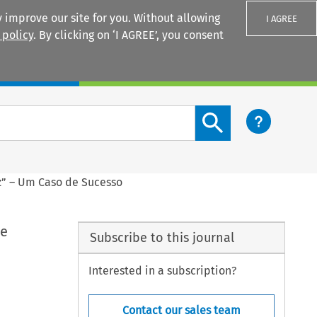
 improve our site for you. Without allowing
I AGREE
 policy
. By clicking on ‘I AGREE’, you consent
Login
Search content button
z” – Um Caso de Sucesso
de
Subscribe to this journal
Interested in a subscription?
Contact our sales team