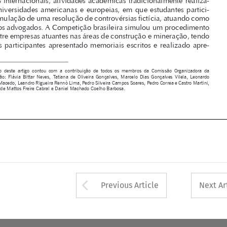



as  equipes  participantes  apresentado  memoriais  escritos  e  realizado  apre
-



*  
A  redação  deste  artigo  contou  com  a  contribuição  de  todos  os  membros  da  Comissão  Organizadora  da  
Competição:  Flávia  Bittar  Neves,  Tatiana  de  Oliveira  Gonçalves,  Marcelo  Dias  Gonçalves  Vilela,  Leonardo  

Andrade Macedo, Leandro Rigueira Rennò Lima, Pedro Silveira Campos Soares, Pedro Correa e Castro Martini, 
Bernardo de Mattos Freire Cabral e Daniel Machado Coelho Barbosa.








Arrow button used 
Previous Article
Next Ar