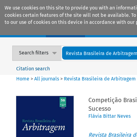
We use cookies on this site to provide you with an informat
cookies certain features of the site will not be available.
to our use of cookies on this device in accordance with our 
Home
Journals
Encyclopaedias
Search filters
Revista Brasileira de Arbitrage
Citation search
Home
>
All journals
>
Revista Brasileira de Arbitragem
Competição Brasi
Sucesso
Flávia Bittar Neves
Revista Brasileira 