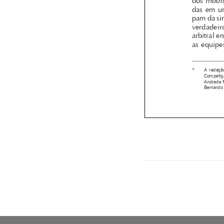


