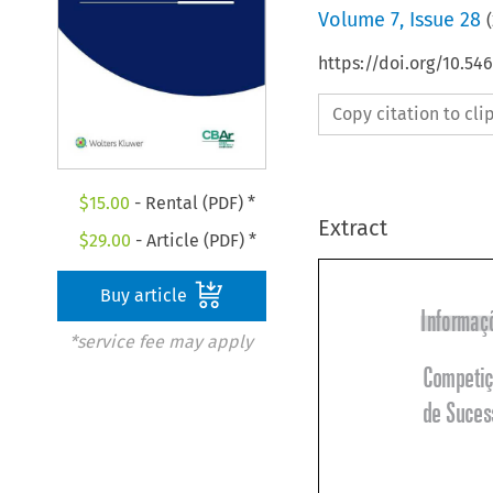
Volume
7
,
Issue 28
(
https://doi.org/10.5
Copy citation to cl
$
15.00
- Rental (PDF) *
Extract
$
29.00
- Article (PDF) *
Buy article
*service fee may apply