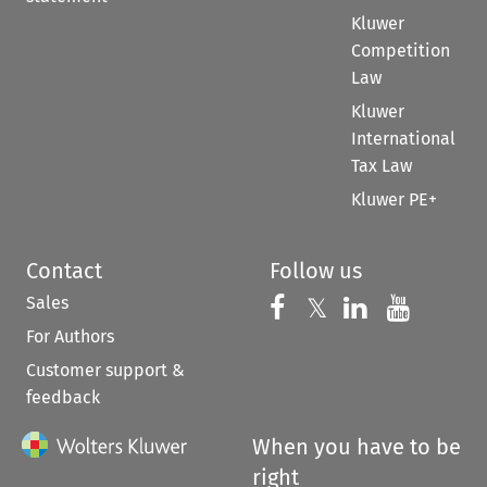
Kluwer
Competition
Law
Kluwer
International
Tax Law
Kluwer PE+
Contact
Follow us
Sales
Follow us on 
Follow us on Fac
𝕏
Follow us 
Follow
For Authors
Customer support &
feedback
When you have to be
right