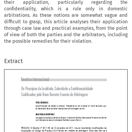
their application, particularly regarding the
confidentiality, which is a rule only in domestic
arbitrations. As these notions are somewhat vague and
difficult to grasp, this article analyses their application
through case law and practical examples, from the point
of view of both the parties and the arbitrators, including
the possible remedies for their violation.
Extract
Doutrina Internacional
Os Princípios da Lealdade, Celeridade e Confidencialidade 

Codificados pelo Novo Decreto Francês de Arbitragem


YVES DERAINS
Sócio-Fundador  de  Derains  &  Gharavi,  Presidente  do  ICC  Institute  of  World  Business  Law,  
Ex-Secretário-Geral da Corte Internacional de Arbitragem da CCI. 


ANA PAULA MONTANS

Advogada Associada a Derains & Gharavi, Mestre em Direito Internacional Privado e do Comér
-

cio Internacional pela Universidade Panthéon-Assas (Paris II).



RESUMO:  O  Decreto  nº  2011-48,  de  13  de  janeiro  de  2011,  trouxe  importantes  modificações  nas  
disposições  do  Código  de  Processo  Civil  francês  em  matéria  de  arbitragem.  Entre  elas  tem-se  a  

inclusão expressa dos princípios da lealdade, celeridade e confidencialidade. Embora estes princípios 
