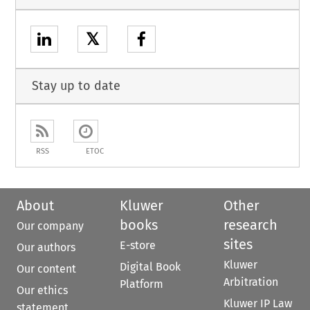
𝕏
Stay up to date
RSS
ETOC
About
Kluwer
Other
books
research
Our company
sites
E-store
Our authors
Kluwer
Digital Book
Our content
Arbitration
Platform
Our ethics
Kluwer IP Law
statement