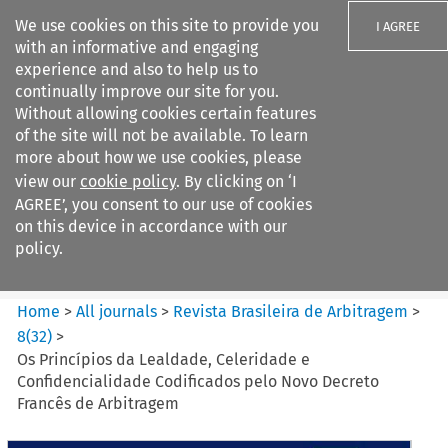
We use cookies on this site to provide you
I AGREE
with an informative and engaging
experience and also to help us to
continually improve our site for you.
Without allowing cookies certain features
of the site will not be available. To learn
Search filters
more about how we use cookies, please
Search content but
view our
cookie policy
. By clicking on ‘I
Revista Brasileira de
AGREE’, you consent to our use of cookies
Arbitragem
on this device in accordance with our
policy.
Citation search
Home
>
All journals
>
Revista Brasileira de Arbitragem
>
8
(
32
)
>
Os Princípios da Lealdade, Celeridade e
Confidencialidade Codificados pelo Novo Decreto
Francês de Arbitragem