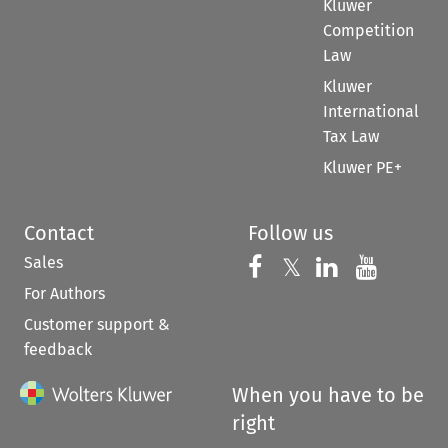
Kluwer
Competition
Law
Kluwer
International
Tax Law
Kluwer PE+
Contact
Follow us
Sales
Follow us on 
Follow us on Fac
𝕏
Follow us 
Follow
For Authors
Customer support &
feedback
When you have to be
right