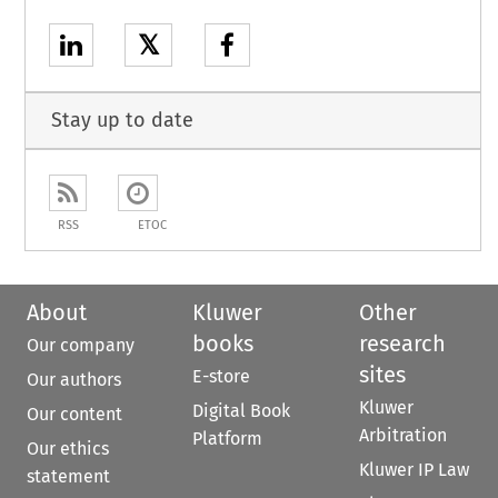
𝕏
Stay up to date
RSS
ETOC
About
Kluwer
Other
books
research
Our company
sites
E-store
Our authors
Kluwer
Digital Book
Our content
Arbitration
Platform
Our ethics
Kluwer IP Law
statement