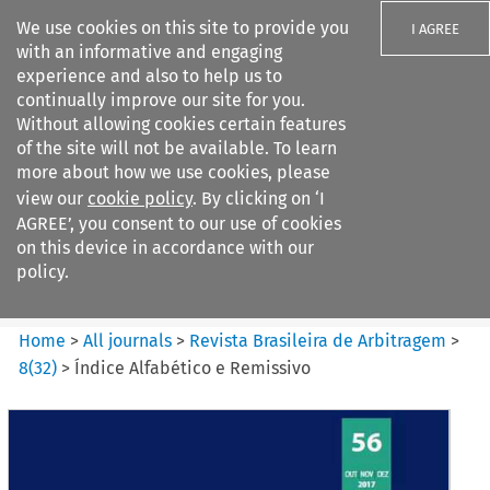
We use cookies on this site to provide you
I AGREE
with an informative and engaging
experience and also to help us to
continually improve our site for you.
Without allowing cookies certain features
of the site will not be available. To learn
Search filters
more about how we use cookies, please
Search content but
view our
cookie policy
. By clicking on ‘I
Revista Brasileira de
AGREE’, you consent to our use of cookies
Arbitragem
on this device in accordance with our
policy.
Citation search
Home
>
All journals
>
Revista Brasileira de Arbitragem
>
8
(
32
)
>
Índice Alfabético e Remissivo