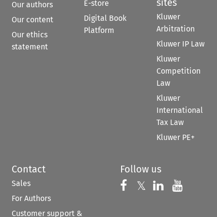
sites
E-store
Our authors
Kluwer
Digital Book
Our content
Arbitration
Platform
Our ethics
Kluwer IP Law
statement
Kluwer
Competition
Law
Kluwer
International
Tax Law
Kluwer PE+
Contact
Follow us
Sales
Follow us on 
Follow us on Fac
𝕏
Follow us 
Follow
For Authors
Customer support &