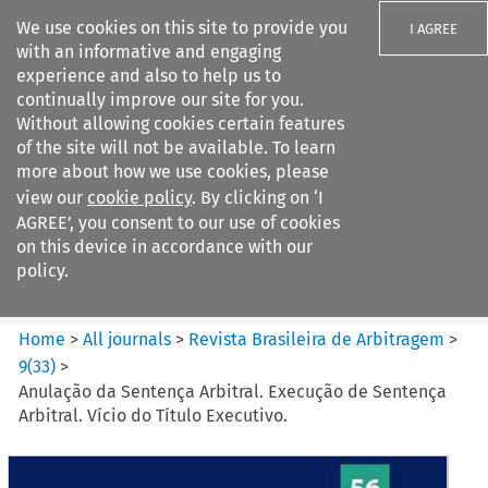
We use cookies on this site to provide you
I AGREE
with an informative and engaging
experience and also to help us to
continually improve our site for you.
Without allowing cookies certain features
of the site will not be available. To learn
Search filters
more about how we use cookies, please
Search content but
view our
cookie policy
. By clicking on ‘I
Revista Brasileira de
AGREE’, you consent to our use of cookies
Arbitragem
on this device in accordance with our
policy.
Citation search
Home
>
All journals
>
Revista Brasileira de Arbitragem
>
9
(
33
)
>
Anulação da Sentença Arbitral. Execução de Sentença
Arbitral. Vício do Título Executivo.