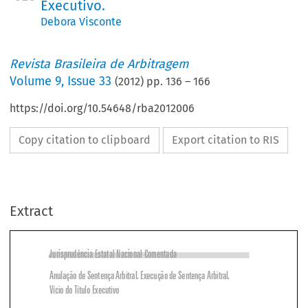
Executivo.
Debora Visconte
Revista Brasileira de Arbitragem
Volume
9
,
Issue 33
(
2012
) pp.
136
–
166
https://doi.org/10.54648/rba2012006
Copy citation to clipboard
Export citation to RIS
Extract
Jurisprudência Estatal Nacional Comentada
Anulação de Sentença Arbitral� Execução de Sentença Arbitral�

Vício do Título Executivo


TRIBUNAL DE JUSTIÇA DO ESTADO DO P
ARANÁ