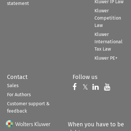
Kluwer IP Law
statement
Kluwer
Competition
Law
Kluwer
International
Tax Law
Kluwer PE+
Contact
Follow us
Sales
Follow us on 
Follow us on Fac
𝕏
Follow us 
Follow
For Authors
Customer support &
feedback
When you have to be