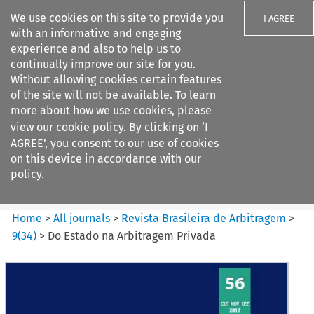
We use cookies on this site to provide you
I AGREE
with an informative and engaging
experience and also to help us to
continually improve our site for you.
Without allowing cookies certain features
of the site will not be available. To learn
Search filters
more about how we use cookies, please
Search content but
view our
cookie policy
. By clicking on ‘I
Revista Brasileira de
AGREE’, you consent to our use of cookies
Arbitragem
on this device in accordance with our
policy.
Citation search
Home
>
All journals
>
Revista Brasileira de Arbitragem
>
9
(
34
)
>
Do Estado na Arbitragem Privada