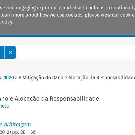
ive and engaging experience and also to help us to continually
 To learn more about how we use cookies, please view our
cookie
policy.
Manuals
Practice areas
m
>
9
(
35
)
>
A Mitigação do Dano e Alocação da Responsabilidad
ano e Alocação da Responsabilidade
netti
de Arbitragem
2012
) pp.
28
–
36