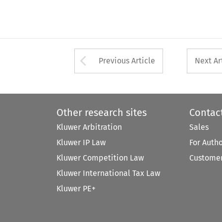
Arrow button used 
Previous Article
Next Ar
Other research sites
Contac
Kluwer Arbitration
Sales
Kluwer IP Law
For Auth
Kluwer Competition Law
Customer
Kluwer International Tax Law
Kluwer PE+