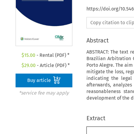
https://doi.org/10.5
Copy citation to cl
Abstract
ABSTRACT: The text r
$
15.00
- Rental (PDF) *
Brazilian Arbitratio
Porto Alegre. The aim 
$
29.00
- Article (PDF) *
mitigate the loss, re
indicating the lega
Buy article
afterwards, analyzes 
reasonableness stan
*service fee may apply
development of the d
Extract