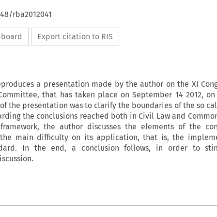
4648/rba2012041
ipboard
Export citation to RIS
eproduces a presentation made by the author on the XI Cong
n Committee, that has taken place on September 14 2012, on 
of the presentation was to clarify the boundaries of the so ca
garding the conclusions reached both in Civil Law and Common
l framework, the author discusses the elements of the con
the main difficulty on its application, that is, the implem
dard. In the end, a conclusion follows, in order to sti
iscussion.