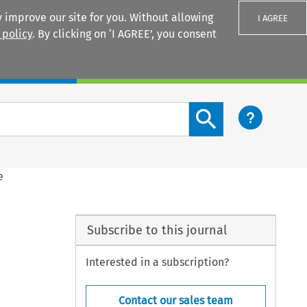
 improve our site for you. Without allowing
I AGREE
 policy
. By clicking on ‘I AGREE’, you consent
Login
Search content button
e
Subscribe to this journal
Interested in a subscription?
Contact our sales team