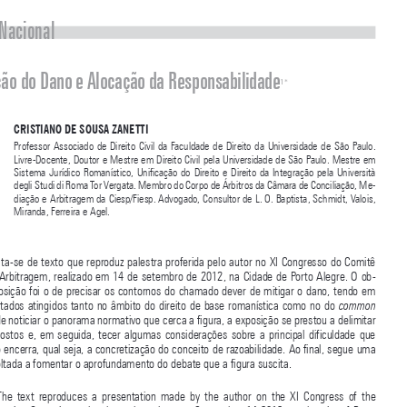




Doutrina Nacional


A Mitigação do Dano e Alocação da Responsabilidade

1*



CRISTIANO DE SOUSA ZANETTI

Professor  Associado  de  Direito  Civil  da  Faculdade  de  Direito  da  Universidade  de  São  Paulo.  
Livre-Docente, Doutor e Mestre em Direito Civil pela Universidade de São Paulo. Mestre em 
Sistema  Jurídico  Romanístico,  Unificação  do  Direito  e  Direito  da  Integração  pela  Università  
degli Studi di Roma Tor Vergata. Membro do Corpo de Árbitros da Câmara de Conciliação, Me
-

diação e Arbitragem da Ciesp/Fiesp. Advogado, Consultor de L. O. Baptista, Schmidt, Valois, 
Miranda, Ferreira e Agel.





RESUMO: Trata-se de texto que reproduz palestra proferida pelo autor no XI Congresso do Comitê 
Brasileiro de Arbitragem, realizado em 14 de setembro de 2012, na Cidade de Porto Alegre. O ob
-

jetivo da exposição foi o de precisar os contornos do chamado dever de mitigar o dano, tendo em 

vista os resultados atingidos tanto no âmbito do direito de base romanística como no do 
common 
. Depois de noticiar o panorama normativo que cerca a figura, a exposição se prestou a delimitar 
law

seus  pressupostos  e,  em  seguida,  tecer  algumas  considerações  sobre  a  principal  dificuldade  que  

sua aplicação encerra, qual seja, a concretização do conceito de razoabilidade. Ao final, segue uma 
conclusão, voltada a fomentar o aprofundamento do debate que a figura suscita.

ABSTRACT:  The  text  reproduces  a  presentation  made  by  the  author  on  the  XI  Congress  of  the 