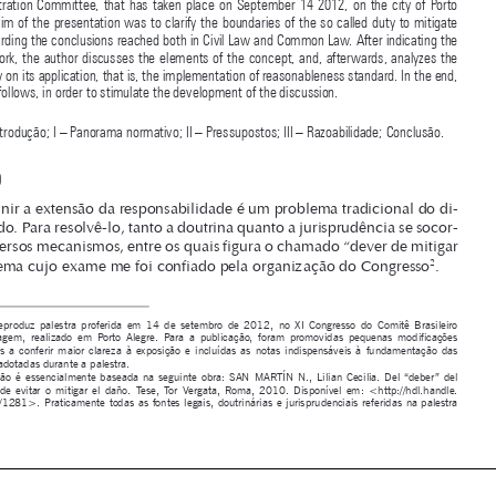

Brazilian  Arbitration  Committee,  that  has  taken  place  on  September  14  2012,  on  the  city  of  Porto  
Alegre. The aim of the presentation was to clarify the boundaries of the so called duty to mitigate 

the loss, regarding the conclusions reached both in Civil Law and Common Law. After indicating the 

legal framework, the author discusses the elements of the concept, and, afterwards, analyzes the 

main difficulty on its application, that is, the implementation of reasonableness standard. In the end, 
a conclusion follows, in order to stimulate the development of the discussion.


SUMÁRIO: Introdução; I – Panorama normativo; II – Pressupostos; III – Razoabilidade; Conclusão.
INTRODUÇÃO

Definir a extensão da responsabilidade é um problema tradicional do di-
reito privado. Para resolvê-lo, tanto a doutrina quanto a jurisprudência se socor-

rem de diversos mecanismos, entre os quais figura o chamado “dever de mitigar 
2
o dano”, tema cujo exame me foi confiado pela organização do Congresso
.


1  
O  texto  reproduz  palestra  proferida  em  14  de  setembro  de  2012,  no  XI  Congresso  do  Comitê  Brasileiro  
de  Arbitragem,  realizado  em  Porto  Alegre.  Para  a  publicação,  foram  promovidas  pequenas  modificações  

destinadas  a  conferir  maior  clareza  à  exposição  e  incluídas  as  notas  indispensáveis  à  fundamentação  das  
posições adotadas durante a palestra.



2  
A  exposição  é  essencialmente  baseada  na  seguinte  obra:  SAN  MARTÍN  N.,  Lilian  Cecilia.  Del  “deber”  del  
acreedor  de  evitar  o  mitigar  el  daño.  Tese,  Tor  Vergata,  Roma,  2010.  Disponível  em:  <http://hdl.handle.
net/2108/1281>. Praticamente todas as fontes legais, doutrinárias e jurisprudenciais referidas na palestra 






