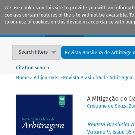
We use cookies on this site to provide you with an informat
cookies certain features of the site will not be available.
to our use of cookies on this device in accordance with our 
Home
Journals
Encyclopaedias
Search filters
Revista Brasileira de Arbitrage
Citation search
Home
>
All journals
>
Revista Brasileira de Arbitragem
A Mitigação do D
Cristiano de Souza Za
Revista Brasileira 
Volume
9
,
Issue 35
(