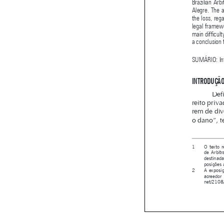


