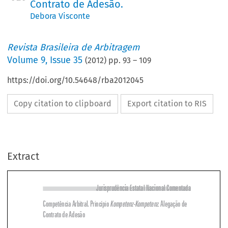
Contrato de Adesão.
Debora Visconte
Revista Brasileira de Arbitragem
Volume
9
,
Issue 35
(
2012
) pp.
93
–
109
https://doi.org/10.54648/rba2012045
Copy citation to clipboard
Export citation to RIS
Extract
Jurisprudência Estatal Nacional Comentada
Competência Arbitral. Princípio 
Kompetenz-Kompetenz. 
Alegação de 

Contrato de Adesão




SUMÁRIO
: I – Julgado; II – Comentário.