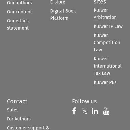
sites
E-store
Our authors
Kluwer
Digital Book
Our content
Arbitration
Platform
Our ethics
Kluwer IP Law
statement
Kluwer
Competition
Law
Kluwer
International
Tax Law
Kluwer PE+
Contact
Follow us
Sales
Follow us on 
Follow us on Fac
𝕏
Follow us 
Follow
For Authors
Customer support &