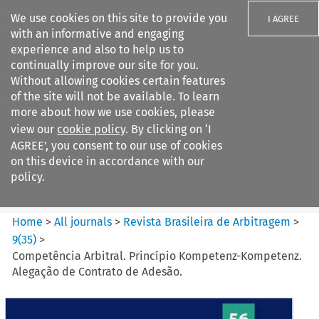
We use cookies on this site to provide you
I AGREE
with an informative and engaging
experience and also to help us to
continually improve our site for you.
Without allowing cookies certain features
of the site will not be available. To learn
Search filters
more about how we use cookies, please
Search content but
view our
cookie policy
. By clicking on ‘I
Revista Brasileira de
AGREE’, you consent to our use of cookies
Arbitragem
on this device in accordance with our
policy.
Citation search
Home
>
All journals
>
Revista Brasileira de Arbitragem
>
9
(
35
)
>
Competência Arbitral. Princípio Kompetenz-Kompetenz.
Alegação de Contrato de Adesão.