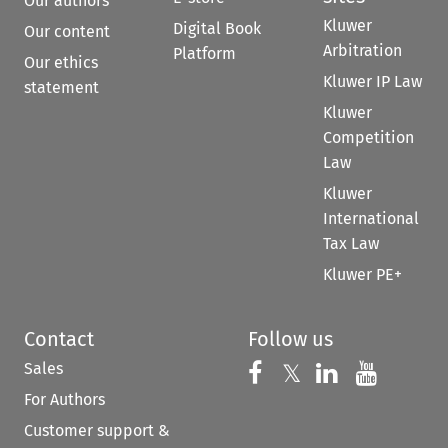
Our authors
Kluwer
Digital Book
Our content
Arbitration
Platform
Our ethics
Kluwer IP Law
statement
Kluwer
Competition
Law
Kluwer
International
Tax Law
Kluwer PE+
Contact
Follow us
Sales
Follow us on 
Follow us on Fac
𝕏
Follow us 
Follow
For Authors
Customer support &