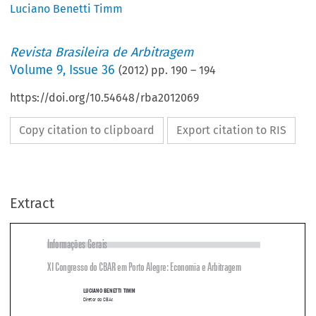
Luciano Benetti Timm
Revista Brasileira de Arbitragem
Volume
9
,
Issue 36
(
2012
) pp.
190
–
194
https://doi.org/10.54648/rba2012069
Copy citation to clipboard
Export citation to RIS
Extract
Informações Gerais

XI Congresso do CBAR em Porto Alegre: Economia e Arbitragem

LUCIANO BENETTI TIMM
Diretor do CBAr.

