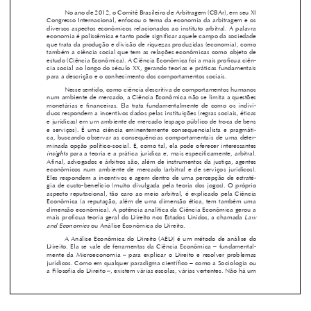
No ano de 2012, o Comitê Brasileiro de Arbitragem (CBAr), em seu XI 
Congresso Internacional, enfocou o tema da economia da arbitragem e os 

diversos aspectos econômicos relacionados ao instituto arbitral. A palavra 

economia é polissêmica e tanto pode significar aquele campo da sociedade 


que trata da produção e divisão de riquezas produzidas (economia), como 

também a ciência social que tem as relações econômicas como objeto de 

estudo (Ciência Econômica). A Ciência Econômica foi a mais profícua ciên-

cia social ao longo do século XX, gerando teorias e práticas fundamentais 

para a descrição e o conhecimento dos comportamentos sociais.

Nesse sentido, como ciência descritiva de comportamentos humanos 

num ambiente de mercado, a Ciência Econômica não se limita a questões 


monetárias  e  financeiras.  Ela  trata  fundamentalmente  de  como  os  indiví-

duos respondem a incentivos dados pelas instituições (regras sociais, éticas 

e jurídicas) em um ambiente de mercado (espaço público de troca de bens 

e  serviços).  É  uma  ciência  eminentemente  consequencialista  e  pragmáti-

ca,  buscando  observar  as  consequências  comportamentais  de  uma  deter-

minada opção político-social. E, como tal, ela pode oferecer interessantes 


insights
 para a teoria e a prática jurídica e, mais especificamente, arbitral. 

Afinal, advogados e árbitros são, além de instrumentos da justiça, agentes 


econômicos  num  ambiente  de  mercado  (arbitral  e  de  serviços  jurídicos).  

Eles respondem a incentivos e agem dentro de uma percepção de estraté-

gia  de  custo-benefício  (muito  divulgada  pela  teoria  dos  jogos).  O  próprio  

aspecto  reputacional,  tão  caro  ao  meio  arbitral,  é  explicado  pela  Ciência  

Econômica  (a  reputação,  além  de  uma  dimensão  ética,  tem  também  uma  


dimensão econômica). A potência analítica da Ciência Econômica gerou a 


Law 
mais profícua teoria geral do Direito nos Estados Unidos, a chamada 

and Economics
 ou Análise Econômica do Direito.


A  Análise  Econômica  do  Direito  (AED)  é  um  método  de  análise  do  

Direito.  Ela  se  vale  de  ferramentas  da  Ciência  Econômica  –  fundamental-

mente  da  Microeconomia  –  para  explicar  o  Direito  e  resolver  problemas  
jurídicos. Como em qualquer paradigma científico – como a Sociologia ou 
a Filosofia do Direito –, existem várias escolas, várias vertentes. Não há um 