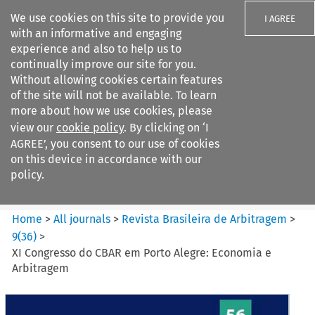
We use cookies on this site to provide you
I AGREE
with an informative and engaging
experience and also to help us to
continually improve our site for you.
Without allowing cookies certain features
of the site will not be available. To learn
Search filters
more about how we use cookies, please
Search content but
view our
cookie policy
. By clicking on ‘I
Revista Brasileira de
AGREE’, you consent to our use of cookies
Arbitragem
on this device in accordance with our
policy.
Citation search
Home
>
All journals
>
Revista Brasileira de Arbitragem
>
9
(
36
)
>
XI Congresso do CBAR em Porto Alegre: Economia e
Arbitragem