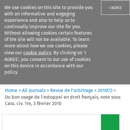
We use cookies on this site to provide you
I AGREE
with an informative and engaging
experience and also to help us to
continually improve our site for you.
Without allowing cookies certain features
of the site will not be available. To learn
Search filters
more about how we use cookies, please
Search content but
view our
cookie policy
. By clicking on ‘I
Revue de
AGREE’, you consent to our use of cookies
l%E2%80%99arbitrage
on this device in accordance with our
policy.
Citation search
Home
>
All journals
>
Revue de l’arbitrage
>
2010
(
1
)
>
Du bon usage de l’estoppel en droit français, note sous
Cass. civ. 1re, 3 février 2010