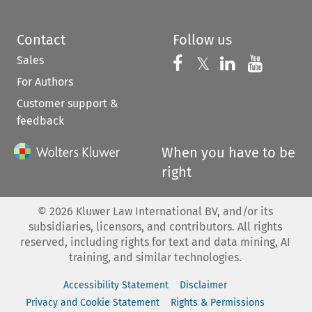
Contact
Follow us
Sales
Follow us on 
Follow us on Fac
𝕏
Follow us 
Follow
For Authors
Customer support &
feedback
When you have to be
right
©
2026
Kluwer Law International BV, and/or its
subsidiaries, licensors, and contributors. All rights
reserved, including rights for text and data mining, AI
training, and similar technologies.
Accessibility Statement
Disclaimer
Privacy and Cookie Statement
Rights & Permissions