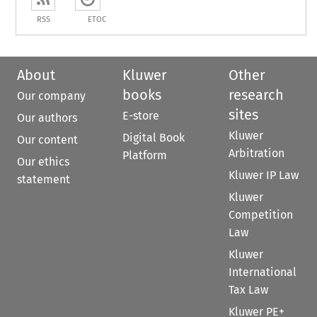
RSS
ETOC
About
Kluwer
Other
books
research
Our company
sites
E-store
Our authors
Kluwer
Digital Book
Our content
Arbitration
Platform
Our ethics
Kluwer IP Law
statement
Kluwer
Competition
Law
Kluwer
International
Tax Law
Kluwer PE+