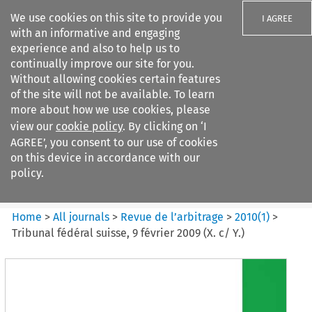
We use cookies on this site to provide you
I AGREE
with an informative and engaging
experience and also to help us to
continually improve our site for you.
Without allowing cookies certain features
of the site will not be available. To learn
Search filters
more about how we use cookies, please
Search content but
view our
cookie policy
. By clicking on ‘I
Revue de
AGREE’, you consent to our use of cookies
l%E2%80%99arbitrage
on this device in accordance with our
policy.
Citation search
Home
>
All journals
>
Revue de l’arbitrage
>
2010
(
1
)
>
Tribunal fédéral suisse, 9 février 2009 (X. c/ Y.)