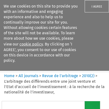
We use cookies on this site to provide you
I AGREE
with an informative and engaging
experience and also to help us to
continually improve our site for you.
Without allowing cookies certain features
of the site will not be available. To learn
Search filters
more about how we use cookies, please
Search content but
view our
cookie policy
. By clicking on ‘I
Revue de
AGREE’, you consent to our use of cookies
l%E2%80%99arbitrage
on this device in accordance with our
policy.
Citation search
Home
>
All journals
>
Revue de l’arbitrage
>
2010
(
2
)
>
L’arbitrage des différends entre une joint venture et
l’Etat d’accueil de l’investissement : à la recherche de la
nationalité de l’investisseur,