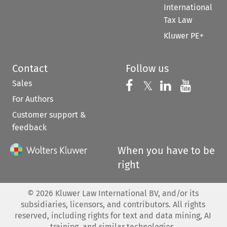
International
Tax Law
Kluwer PE+
Contact
Follow us
Sales
Follow us on 
Follow us on Fac
𝕏
Follow us 
Follow
For Authors
Customer support &
feedback
When you have to be
right
©
2026
Kluwer Law International BV, and/or its
subsidiaries, licensors, and contributors. All rights
reserved, including rights for text and data mining, AI
training, and similar technologies.